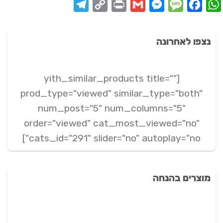
Telegram
Copy
Print
Messenger
Gmail
Message
Facebook
WhatsApp
Link
נצפו לאחרונה
[yith_similar_products title=""
prod_type="viewed" similar_type="both"
num_post="5" num_columns="5"
order="viewed" cat_most_viewed="no"
cats_id="291" slider="no" autoplay="no"]
מוצרים בהנחה