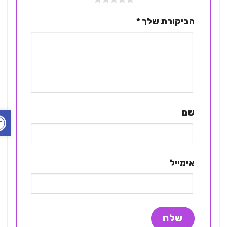
הביקורת שלך
*
פתח ס
שם
אימייל