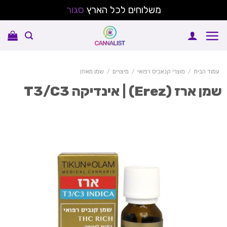
משלוחים לכל הארץ
סגור
Sk
conte
עמוד הבית
/
מוצרי קנאביס רפואי
/
מיצויים
/
שמן מאוזן
ן ארז (Erez) | אינדיקה T3/C3