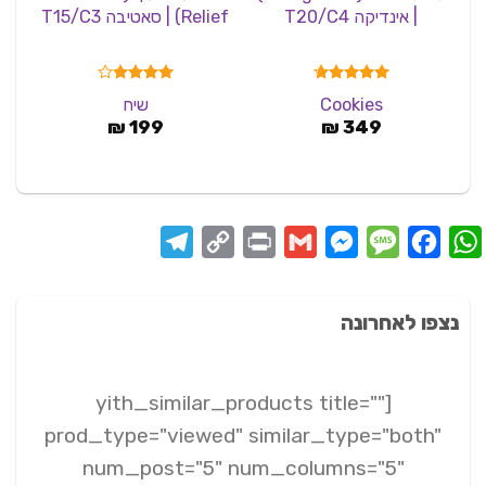
| אינדיקה T20/C4
Relief) | סאטיבה T15/C3
דורג
4.67
דורג
Cookies
שיח
מתוך 5
3.83
349
₪
מתוך 5
199
₪
Telegram
Copy
Print
Messenger
Gmail
Message
Facebook
WhatsApp
Link
נצפו לאחרונה
[yith_similar_products title=""
prod_type="viewed" similar_type="both"
num_post="5" num_columns="5"