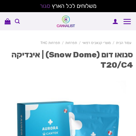
משלוחים לכל הארץ
סגור
Sk
conte
עמוד הבית
/
מוצרי קנאביס רפואי
/
תפרחות
/
תפרחות THC
סנואו דום (Snow Dome) | אינדיקה
T20/C