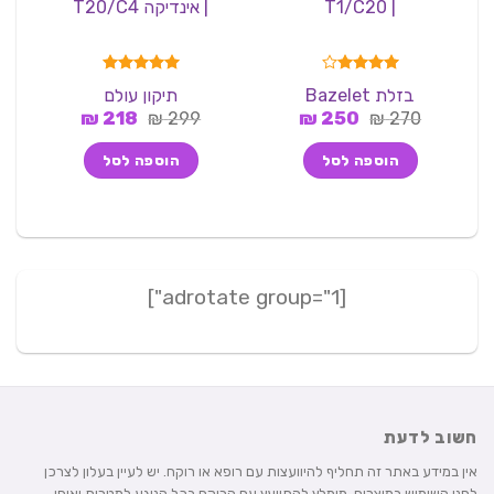
| T1/C20
| אינדיקה T20/C4
ס
דורג
4.00
דורג
5.00
בזלת Bazelet
תיקון עולם
מתוך 5
מתוך 5
המחיר
המחיר
המחיר
המחיר
7
₪
218
₪
299
₪
250
₪
270
המקורי
הנוכחי
המקורי
הנוכחי
היה:
הוא:
היה:
הוא:
הוספה לסל
הוספה לסל
218 ₪.
299 ₪.
250 ₪.
270 ₪.
[adrotate group="1"]
חשוב לדעת
אין במידע באתר זה תחליף להיוועצות עם רופא או רוקח. יש לעיין בעלון לצרכן
לפני השימוש במוצרים. מומלץ להתייעץ עם הרוקח בכל הנוגע למטרות ואופן