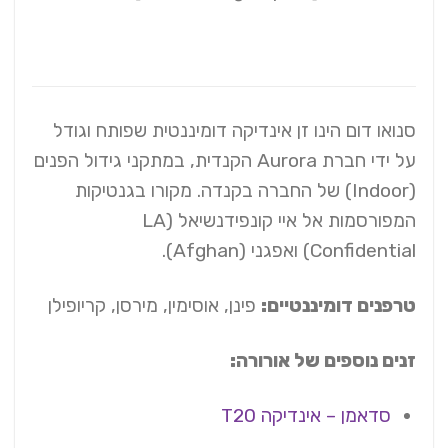
סנואו דום הינו זן אינדיקה דומיננטית שפותח וגודל
על ידי חברת Aurora הקנדית, במתקני גידול הפנים
(Indoor) של החברה בקנדה. מקורו בגנטיקות
המפורסמות אל איי קונפידנשיאל (LA
Confidential) ואפגני (Afghan).
טרפנים דומיננטיים:
פינן, אוסימין, מירסן, קריופילן
זנים נוספים של אורורה:
סדאמן – אינדיקה T20