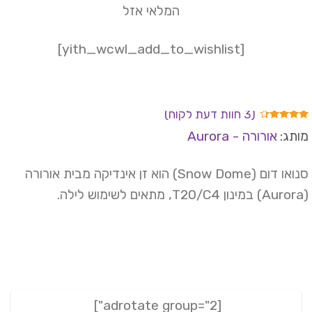
המלאי אזל
[yith_wcwl_add_to_wishlist]
(
3
חוות דעת לקוח)
ורגים
תג:
אורורה - Aurora
4.
מתוך
 מבוסס
רוגים
סנואו דום (Snow Dome) הוא זן אינדיקה מבית אורורה
וחות
[adrotate group="2"]