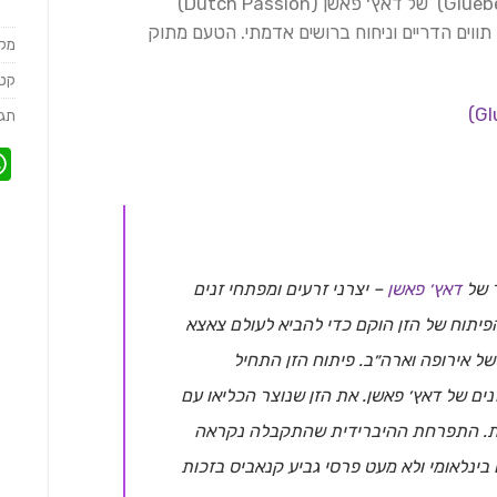
הזן אור מבוסס על זן גלוברי או ג׳י (Glueberry OG) של דאץ׳ פאשן (Dutch Passion)
ווים הדריים וניחוח ברושים אדמתי. הטעם מתוק
מק
קטג
תגי
ר של
דאץ׳ פאשן
– יצרני זרעים ומפתחי זנים
דם מ-1987. פרויקט הפיתוח של הזן הוקם כדי להביא לעולם צאצא
ל אירופה וארה״ב. פיתוח הזן התחיל
ים של דאץ׳ פאשן. את הזן שנוצר הכליאו עם
סמת. התפרחת ההיברידית שהתקבלה נקראה
ם בינלאומי ולא מעט פרסי גביע קנאביס בזכות