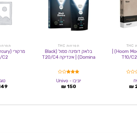
TH
תפרחות THC
תפרחות C
חום מודי (Hoom Moody) |
בלאק דומינה סמול (Black
Domina) | אינדיקה T20/C4
/C2
דורג
ח
יוניבו - Univo
טוג
3.00
149
₪
150
₪
מתוך 5