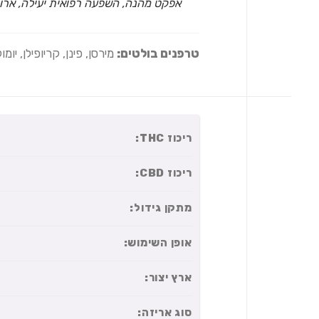
אפקט מהנה, השפעה רפואית יעילה, ארו
טרפנים בולטים:
מירסן, פינן, קריופילן, יומול
ריכוז THC:
ריכוז CBD:
מתקן גידול:
אופן השימוש:
ארץ יצור:
סוג אריזה: