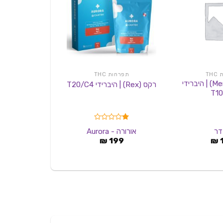
TH
תפרחות THC
תפרחות C
מרקורי (Mercury) | היברידי
רקס (Rex) | היברידי T20/C4
/C4
T10
דורג
דר
אורורה - Aurora
טוג
1.00
₪
199
₪
מתוך
5