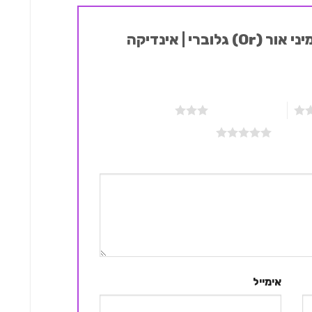
היה הראשון לכתוב סקירה “מיני אור (Or) גלוברי | אינדיקה
3 מתוך 5 כוכבים
אימייל