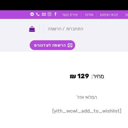
ב
תנאי שימוש
אודות
יצירת קשר
התחברות / הרשמה
הרשמה לעדכונים
₪
129
מחיר:
המלאי אזל
[yith_wcwl_add_to_wishlist]