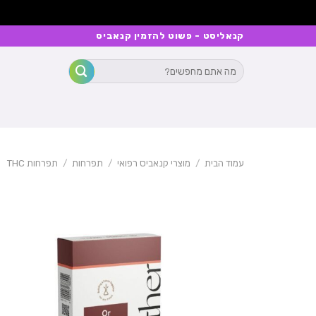
Ski
קנאליסט - פשוט להזמין קנאביס
t
חיפוש
conten
עבור:
עמוד הבית
/
מוצרי קנאביס רפואי
/
תפרחות
/
תפרחות THC