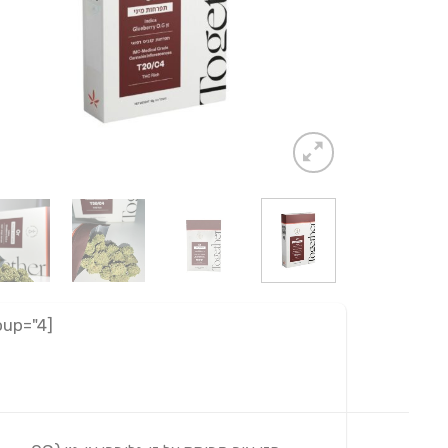
[adrotate group="4"]