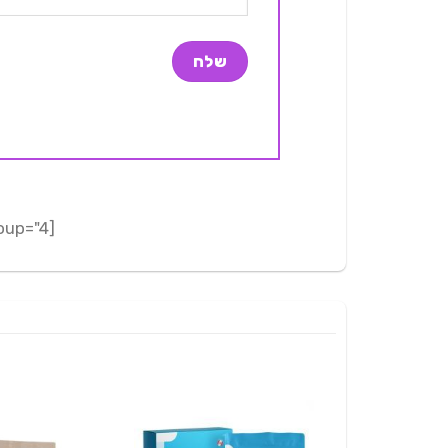
[adrotate group="4"]