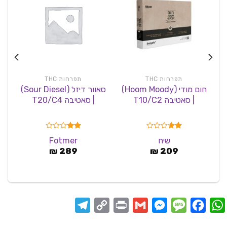
תפרחות THC
תפרחות THC
חום מודי (Hoom Moody)
סאוור דיזל (Sour Diesel)
| סאטיבה T10/C2
| סאטיבה T20/C4
דורג
דורג
שיח
Fotmer
2.00
1.67
מתוך
209
₪
מתוך
289
₪
5
5
Telegram
Copy
Print
Messenger
Gmail
Message
Facebook
WhatsApp
Link