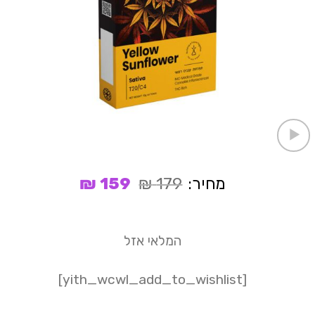
המחיר
המחיר
מחיר:
179
₪
159
₪
המקורי
הנוכחי
היה:
הוא:
159 ₪.
179 ₪.
המלאי אזל
[yith_wcwl_add_to_wishlist]