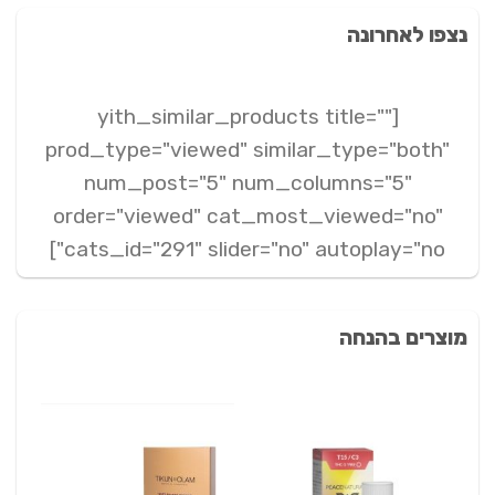
נצפו לאחרונה
[yith_similar_products title=""
prod_type="viewed" similar_type="both"
num_post="5" num_columns="5"
order="viewed" cat_most_viewed="no"
cats_id="291" slider="no" autoplay="no"]
מוצרים בהנחה