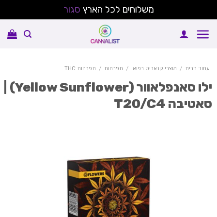
משלוחים לכל הארץ
סגור
Sk
conte
עמוד הבית
/
מוצרי קנאביס רפואי
/
תפרחות
/
תפרחות THC
ילו סאנפלאוור (Yellow Sunflower) |
אטיבה T20/C4