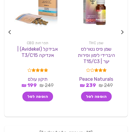
שמן THC
תפרחות CBD
שמן פיס נטורלס
אבידקל (Avidekel) |
היברידי לימון ופירות
אינדיקה T3/C15
יער | T15/C3
דורג
דורג
4.00
Peace Naturals
תיקון עולם
3.00
מתוך 5
המחיר
המחיר
המחיר
המחיר
249
₪
מתוך 5
239
₪
249
₪
199
₪
המקורי
הנוכחי
המקורי
הנוכחי
היה:
הוא:
היה:
הוא:
הוספה לסל
הוספה לסל
199 ₪.
249 ₪.
239 ₪.
249 ₪.