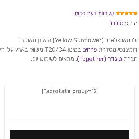
(
3
חוות דעת לקוח)
ורגים
תג:
טוגדר
5.
מתוך
 מבוסס
ל
דירוגים
 לקוחות
ילו סאנפלאוור (Yellow Sunflower) הוא זן סאטיבה
מיננטי מסדרת
פרחים
במינון T20/C4 משווק בארץ על ידי
ברת
טוגדר (Together)
. מתאים לשימוש יום.
[adrotate group="2"]