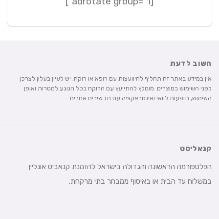
[adrotate group="1"]
חשוב לדעת
אין במידע באתר זה תחליף להיוועצות עם רופא או רוקח. יש לעיין בעלון לצרכן
לפני השימוש במוצרים. מומלץ להתייעץ עם הרוקח בכל הנוגע למטרות ואופן
השימוש, תופעות לוואי ואינטראקציה עם תכשירים אחרים.
קנאליסט
הפלטפורמה הראשונה והגדולה בישראל להזמנת קנאביס אונליין
במשלוח עד הבית או באיסוף ממבחר בתי מרקחת.