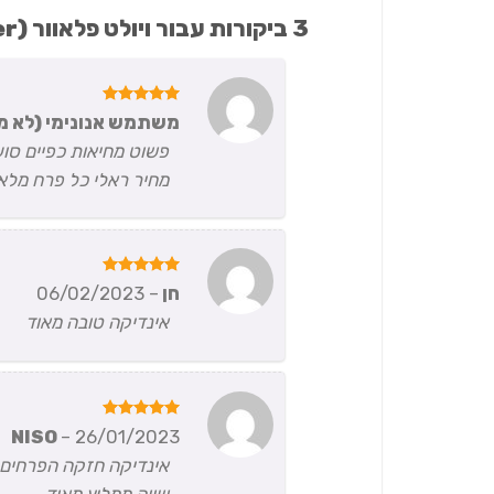
3 ביקורות עבור
ויולט פלאוור (Violet Flower) | אינדיקה T20/C4
דורג
5
משתמש אנונימי (לא מ
מתוך 5
פשוט מחיאות כפיים סו
מחיר ראלי כל פרח מלא
דורג
5
חן
–
06/02/2023
מתוך 5
אינדיקה טובה מאוד
דורג
5
NISO
–
26/01/2023
מתוך 5
אינדיקה חזקה הפרחים 