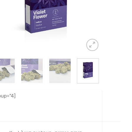
[adrotate group="4"]