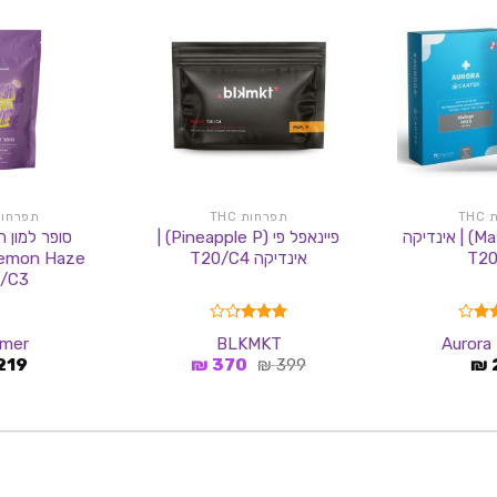
TH
תפרחות THC
תפרחות C
מאטגו (Mattego) | אינדיקה
פיינאפל פי (Pineapple P) |
T20
אינדיקה T20/C4
/C3
4.0
דורג
A
BLKMKT
mer
3.29
המחיר
המחיר
219
₪
370
₪
399
₪
מתוך 5
המקורי
הנוכחי
היה:
הוא:
370 ₪.
399 ₪.