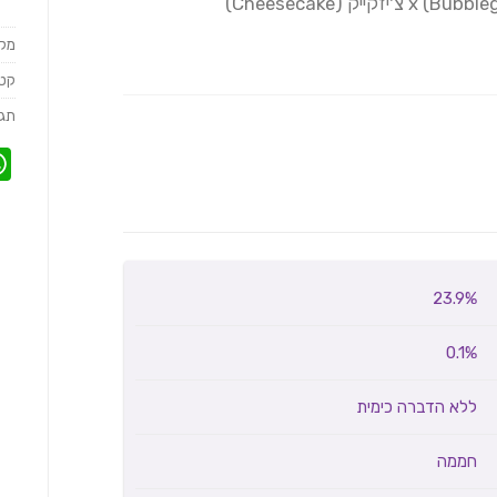
מק
קטג
תגי
23.9%
0.1%
ללא הדברה כימית
חממה