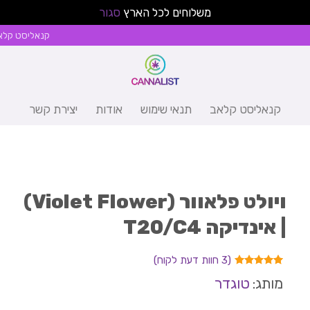
משלוחים לכל הארץ
סגור
קנאליסט קלא
קנאליסט קלאב
תנאי שימוש
אודות
יצירת קשר
ויולט פלאוור (Violet Flower)
| אינדיקה T20/C4
(
3
חוות דעת לקוח)
3
מדורגים
מותג:
טוגדר
5.00
מתוך
5 מבוסס
על
דירוגים