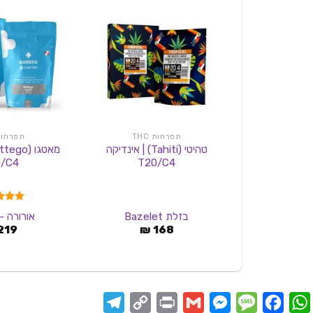
תפרחות THC
תפרחות C
טהיטי (Tahiti) | אינדיקה
/C4
T20/C4
דורג
0
בזלת Bazelet
אורורה - urora
מתוך 5
219
₪
168
Telegram
Copy
Print
Messenger
Gmail
Message
Facebook
WhatsApp