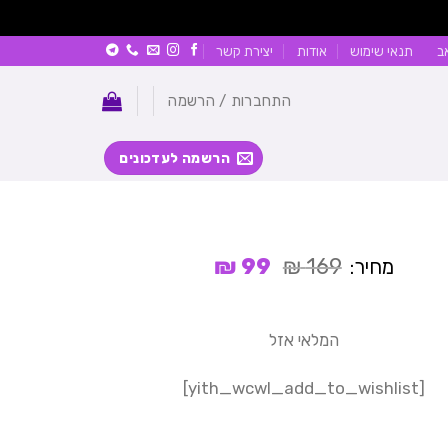
ב
תנאי שימוש
אודות
יצירת קשר
התחברות / הרשמה
הרשמה לעדכונים
המחיר
המחיר
₪
99
₪
169
מחיר:
המקורי
הנוכחי
היה:
הוא:
99 ₪.
169 ₪.
המלאי אזל
[yith_wcwl_add_to_wishlist]