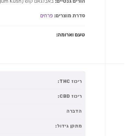
הורים גנטיים:
באבלגאם קוש (Bubblegum Kush) x צ'יזקייק (Cheesecake)
סדרת מוצרים:
פרחים
טעם וארומה:
ריכוז THC:
ריכוז CBD:
הדברה
מתקן גידול: