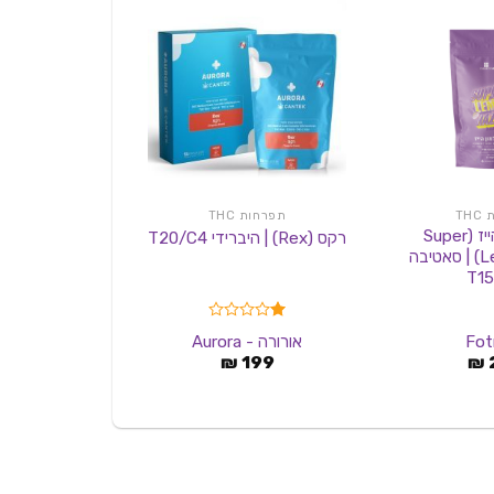
TH
תפרחות THC
תפרחות C
סופר למון הייז (Super
ג
רקס (Rex) | היברידי T20/C4
Lemon Haze) | סאטיבה
/C4
T15
דורג
דורג
0
Fot
אורורה - Aurora
אינטל
1.00
מתוך 5
119
₪
199
₪
מתוך
5