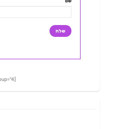
שם
[adrotate group="4"]