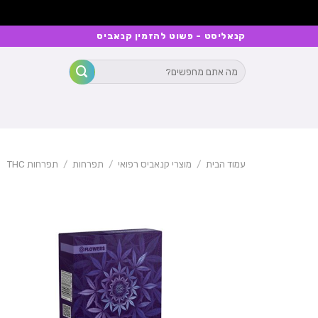
Ski
קנאליסט - פשוט להזמין קנאביס
t
חיפוש
conten
עבור:
עמוד הבית
/
מוצרי קנאביס רפואי
/
תפרחות
/
תפרחות THC