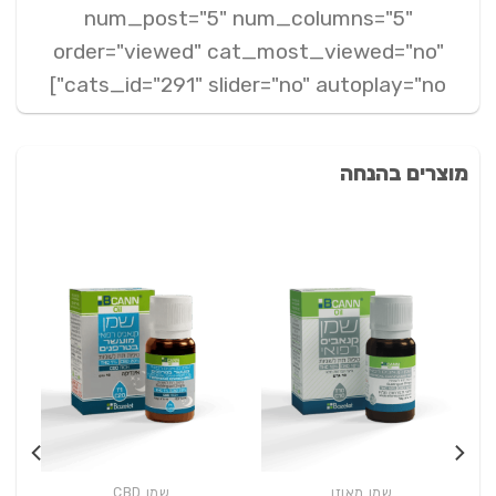
num_post="5" num_columns="5"
order="viewed" cat_most_viewed="no"
cats_id="291" slider="no" autoplay="no"]
מוצרים בהנחה
שמן מאוזן
שמן CBD