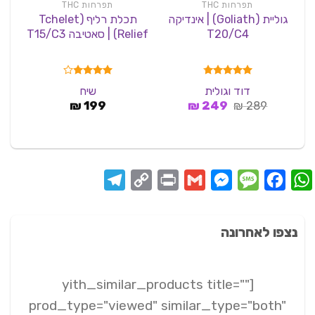
תפרחות THC
תפרחות THC
גוליית (Goliath) | אינדיקה
תכלת רליף (Tchelet
T20/C4
Relief) | סאטיבה T15/C3
|
דורג
4.75
דורג
דוד וגולית
שיח
מתוך 5
3.83
המחיר
המחיר
289
₪
249
₪
מתוך 5
199
₪
המקורי
הנוכחי
היה:
הוא:
249 ₪.
289 ₪.
Telegram
Copy
Print
Messenger
Gmail
Message
Facebook
WhatsApp
Link
נצפו לאחרונה
[yith_similar_products title=""
prod_type="viewed" similar_type="both"