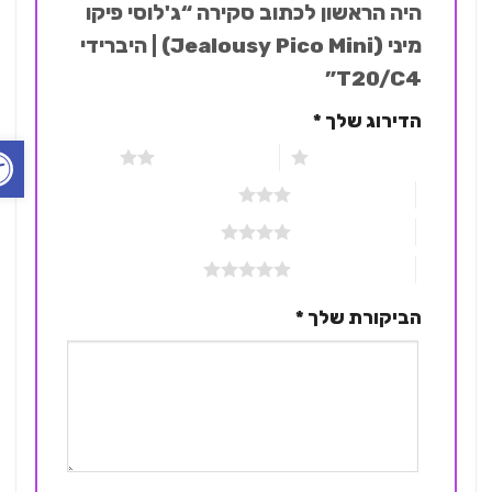
היה הראשון לכתוב סקירה “ג'לוסי פיקו
מיני (Jealousy Pico Mini) | היברידי
T20/C4”
הדירוג שלך
*
פתח ס
1 מתוך 5 כוכבים
2 מתוך 5 כוכבים
3 מתוך 5 כוכבים
4 מתוך 5 כוכבים
5 מתוך 5 כוכבים
הביקורת שלך
*