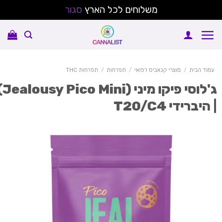
משלוחים לכל הארץ
סגור
Sk
conte
עמוד הבית
/
מוצרי קנאביס רפואי
/
תפרחות
/
תפרחות THC
ג'לוסי פיקו מיני (Jealousy Pico Mini)
 היברידי T20/C4