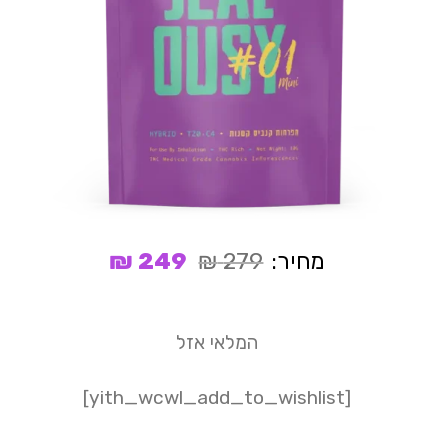
המחיר
המחיר
מחיר:
279
₪
249
₪
המקורי
הנוכחי
היה:
הוא:
249 ₪.
279 ₪.
המלאי אזל
[yith_wcwl_add_to_wishlist]