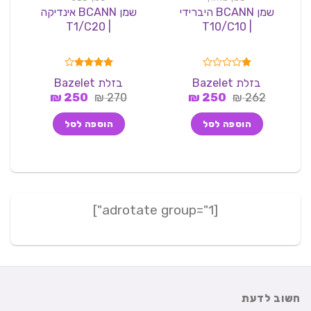
שמן BCANN היברידי
שמן BCANN אינדיקה
| T1/C20
| T10/C10
דורג
דורג
4.00
בזלת Bazelet
בזלת Bazelet
1.00
מתוך 5
המחיר
המחיר
המחיר
המחיר
262
₪
מתוך
250
₪
270
₪
250
₪
5
המקורי
הנוכחי
המקורי
הנוכחי
היה:
הוא:
היה:
הוא:
הוספה לסל
הוספה לסל
250 ₪.
270 ₪.
250 ₪.
262 ₪.
[adrotate group="1"]
חשוב לדעת