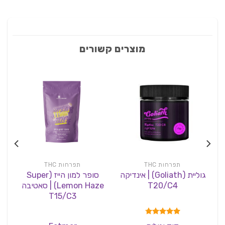
מוצרים קשורים
תפרחות THC
תפרחות THC
גוליית (Goliath) | אינדיקה
סופר למון הייז (Super
T20/C4
Lemon Haze) | סאטיבה
Horse) | אינדי
T15/C3
דורג
4.75