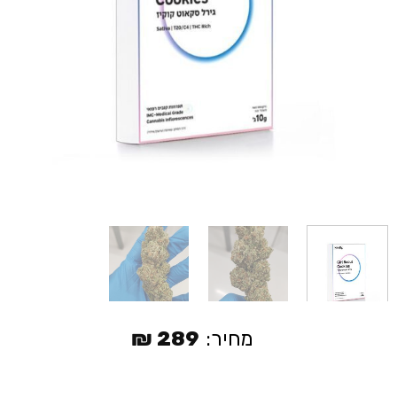
מחיר:
289
₪