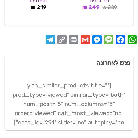
דוד וגולית
Fotmer
מתוך 5
המחיר
המחיר
₪
219
₪
249
₪
289
המקורי
הנוכחי
היה:
הוא:
249 ₪.
289 ₪.
Telegram
Copy
Print
Messenger
Gmail
Message
Facebook
WhatsApp
Link
נצפו לאחרונה
[yith_similar_products title=""
prod_type="viewed" similar_type="both"
num_post="5" num_columns="5"
order="viewed" cat_most_viewed="no"
cats_id="291" slider="no" autoplay="no"]