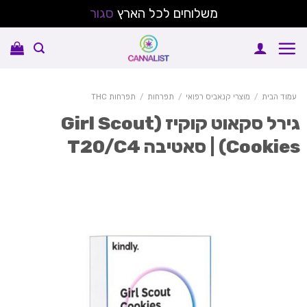
משלוחים לכל הארץ
סגור
Sk
conte
עמוד הבית
/
מוצרי קנאביס רפואי
/
תפרחות
/
תפרחות THC
גירל סקאוט קוקיז (Girl Scout
Cooki) | סאטיבה T20/C4