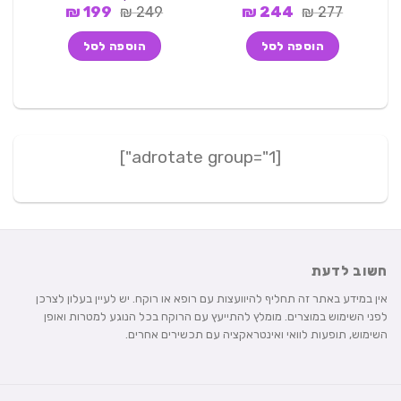
המחיר
המחיר
המחיר
המחיר
₪
199
₪
249
₪
244
₪
277
המקורי
הנוכחי
המקורי
הנוכחי
היה:
הוא:
היה:
הוא:
הוספה לסל
הוספה לסל
199 ₪.
249 ₪.
244 ₪.
277 ₪.
[adrotate group="1"]
חשוב לדעת
אין במידע באתר זה תחליף להיוועצות עם רופא או רוקח. יש לעיין בעלון לצרכן
לפני השימוש במוצרים. מומלץ להתייעץ עם הרוקח בכל הנוגע למטרות ואופן
השימוש, תופעות לוואי ואינטראקציה עם תכשירים אחרים.