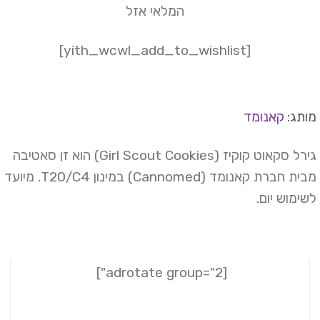
המלאי אזל
[yith_wcwl_add_to_wishlist]
תג:
קאנומד
גירל סקאוט קוקיז (Girl Scout Cookies) הוא זן סאטיבה
מבית חברת קאנומד (Cannomed) במינון T20/C4. מיועד
ימוש יום.
[adrotate group="2"]