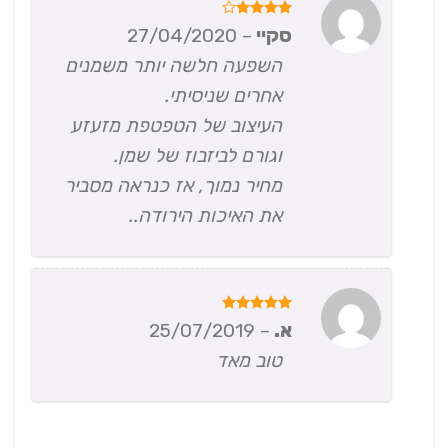
דורג
4
סקיי
–
27/04/2020
מתוך 5
השפעה חלשה יותר משמנים
אחרים שניסיתי.
העיצוב של הטפטפת מזעזע
וגורם לביזבוז של שמן.
מחיר נמוך, אז כנראה מסביר
את האיכות הירודה..
דורג
5
א.
–
25/07/2019
מתוך 5
טוב מאד