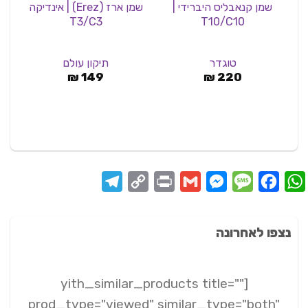
שמן קנאבליס היברידי |
שמן ארז (Erez) | אינדיקה
שמ
T3/C3
T10/C10
טוגדר
תיקון עולם
₪
149
₪
220
Telegram
Copy
Print
Messenger
Gmail
Message
Facebook
WhatsApp
Link
נצפו לאחרונה
[yith_similar_products title=""
prod_type="viewed" similar_type="both"