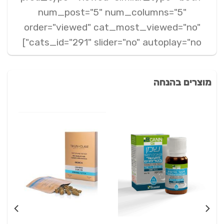
num_post="5" num_columns="5"
order="viewed" cat_most_viewed="no"
cats_id="291" slider="no" autoplay="no"]
מוצרים בהנחה