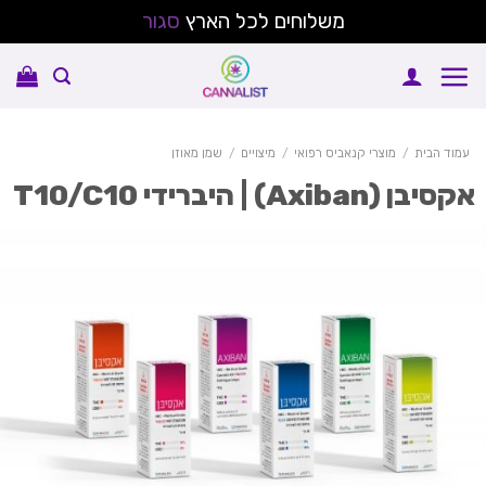
משלוחים לכל הארץ
סגור
Sk
conte
עמוד הבית
/
מוצרי קנאביס רפואי
/
מיצויים
/
שמן מאוזן
סיבן (Axiban) | היברידי T10/C10