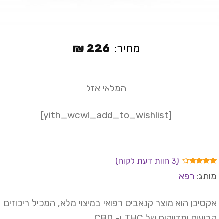
מחיר:
226
₪
המלאי אזל
[yith_wcwl_add_to_wishlist]
(
3
חוות דעת לקוח)
ורגים
תג:
רפא
4.
מתוך
 מבוסס
רוגים
סיבן הוא מוצר קנאביס רפואי במיצוי מלא, המכיל ריכוזים
וחות
ועים ומדויקים של THC ו- CBD.