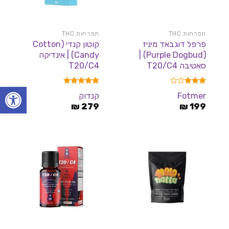
תפרחות THC
תפרחות THC
פרפל דוגבאד מיניז
קוטון קנדי (Cotton
(Purple Dogbud) |
Candy) | אינדיקה
סאטיבה T20/C4
T20/C4
פתח סרגל
דורג
דורג
5.00
Fotmer
קנדוק
3.00
מתוך 5
199
מתוך 5
₪
279
₪