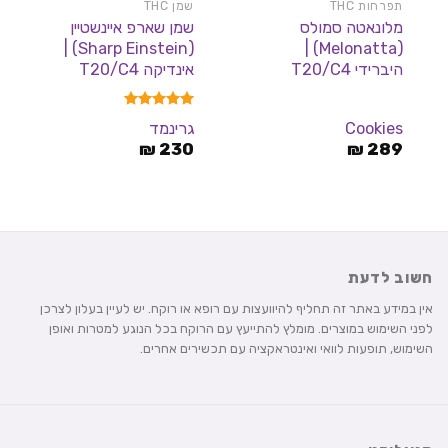
תפרחות THC
שמן THC
מלונאטה סמולס
שמן שארפ איינשטיין
(Sharp Einstein) |
(Melonatta) |
היברידי T20/C4
אינדיקה T20/C4
דורג
5.00
Cookies
גרינמד
מתוך 5
₪
230
₪
289
חשוב לדעת
אין במידע באתר זה תחליף להיוועצות עם רופא או רוקח. יש לעיין בעלון לצרכן
לפני השימוש במוצרים. מומלץ להתייעץ עם הרוקח בכל הנוגע למטרות ואופן
השימוש, תופעות לוואי ואינטראקציה עם תכשירים אחרים.