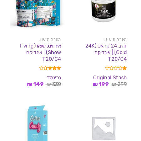
תפרחות THC
תפרחות THC
זהב 24 קראט (24K
אירווינג שואו (Irving
Gold) | אינדיקה
Show) | אינדיקה
T20/C4
T20/C4
דורג
דורג
Original Stash
גרינמד
3.33
1.00
המחיר
המחיר
המחיר
המחיר
מתוך
299
₪
199
₪
330
מתוך 5
₪
149
₪
5
המקורי
הנוכחי
המקורי
הנוכחי
היה:
הוא:
היה:
הוא:
149 ₪.
330 ₪.
199 ₪.
299 ₪.