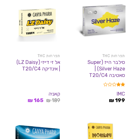
תפרחות THC
תפרחות THC
סילבר הייז (Super
אל זי דייזי (LZ Daisy)
Silver Haze) |
| אינדיקה T20/C4
סאטיבה T20/C4
דורג
IMC
קאניה
2.00
המחיר
המחיר
מתוך
199
₪
189
₪
165
₪
5
המקורי
הנוכחי
היה:
הוא:
165 ₪.
189 ₪.