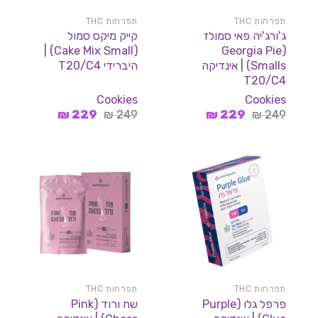
תפרחות THC
תפרחות THC
ג'ורג'יה פאי סמולז
קייק מיקס סמול
(Cake Mix Small) |
(Georgia Pie
Smalls) | אינדיקה
היברידי T20/C4
T20/C4
Cookies
Cookies
המחיר
המחיר
המחיר
המחיר
₪
229
₪
249
₪
229
₪
249
המקורי
הנוכחי
המקורי
הנוכחי
היה:
הוא:
היה:
הוא:
229 ₪.
249 ₪.
229 ₪.
249 ₪.
תפרחות THC
תפרחות THC
פרפל גלו (Purple
שח ורוד (Pink