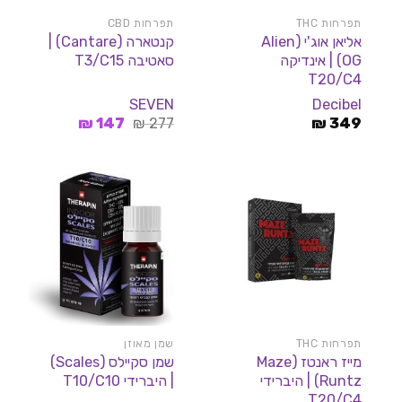
תפרחות THC
תפרחות CBD
אליאן אוג'י (Alien
קנטארה (Cantare) |
OG) | אינדיקה
סאטיבה T3/C15
T20/C4
SEVEN
Decibel
המחיר
המחיר
₪
147
₪
277
₪
349
המקורי
הנוכחי
היה:
הוא:
147 ₪.
277 ₪.
תפרחות THC
שמן מאוזן
מייז ראנטז (Maze
שמן סקיילס (Scales)
Runtz) | היברידי
| היברידי T10/C10
T20/C4