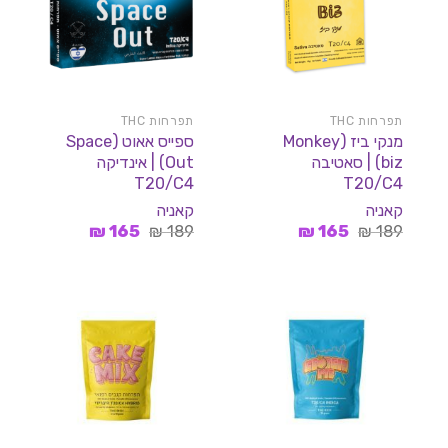
תפרחות THC
תפרחות THC
מנקי ביז (Monkey
ספייס אאוט (Space
biz) | סאטיבה
Out) | אינדיקה
T20/C4
T20/C4
קאניה
קאניה
המחיר
המחיר
המחיר
המחיר
₪
165
₪
189
₪
165
₪
189
המקורי
הנוכחי
המקורי
הנוכחי
היה:
הוא:
היה:
הוא:
165 ₪.
189 ₪.
165 ₪.
189 ₪.