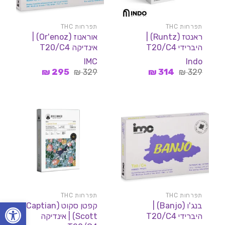
תפרחות THC
תפרחות THC
ראנטז (Runtz) |
אוראנוז (Or'enoz) |
היברידי T20/C4
אינדיקה T20/C4
IMC
Indo
המחיר
המחיר
המחיר
המחיר
₪
295
₪
329
₪
314
₪
329
המקורי
הנוכחי
המקורי
הנוכחי
היה:
הוא:
היה:
הוא:
295 ₪.
329 ₪.
314 ₪.
329 ₪.
תפרחות THC
תפרחות THC
פתח סרגל
בנג'ו (Banjo) |
קפטן סקוט (Captian
היברידי T20/C4
Scott) | אינדיקה