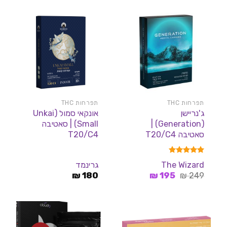
תפרחות THC
תפרחות THC
ג'נריישן
אונקאי סמול (Unkai
(Generation) |
Small) | סאטיבה
סאטיבה T20/C4
T20/C4
דורג
5.00
The Wizard
גרינמד
מתוך 5
המחיר
המחיר
₪
180
₪
195
₪
249
המקורי
הנוכחי
היה:
הוא:
195 ₪.
249 ₪.