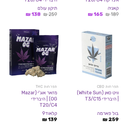
קאניה
תיקון עולם
המחיר
המחיר
המחיר
המחיר
₪
138
₪
259
₪
165
₪
189
המקורי
הנוכחי
המקורי
הנוכחי
היה:
הוא:
היה:
הוא:
138 ₪.
259 ₪.
165 ₪.
189 ₪.
תפרחות CBD
תפרחות THC
וויט סאן (White Sun)
מזאר אוג'י (Mazar
| היברידי T3/C15
OG) | היברידי
T20/C4
בול פארמה
קלאוד9
₪
139
₪
259