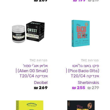
₪
269
₪
199
₪
219
המקורי
הנוכחי
היה:
הוא:
199 ₪.
219 ₪.
תפרחות THC
תפרחות THC
פיקו באצו גל'אטו
אליאן אוג'י סמול
(Alien OG Small) |
(Pico Bacio Glto) |
אינדיקה T20/C4
אינדיקה T20/C4
Decibel
Sherbinskis
המחיר
המחיר
₪
269
₪
255
₪
279
המקורי
הנוכחי
היה:
הוא:
255 ₪.
279 ₪.