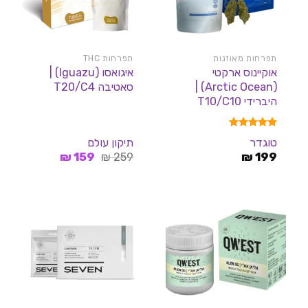
תפרחות מאוזנות
תפרחות THC
אוקיינוס ארקטי
איגואסו (Iguazu) |
(Arctic Ocean) |
סאטיבה T20/C4
היברידי T10/C10
דורג
5.00
טוגדר
תיקון עולם
מתוך 5
המחיר
המחיר
₪
159
₪
259
₪
199
המקורי
הנוכחי
היה:
הוא:
159 ₪.
259 ₪.