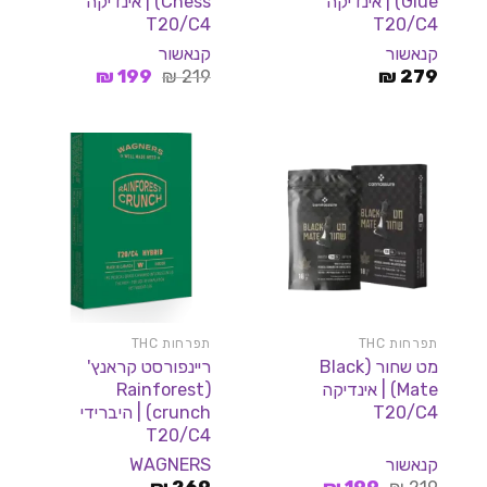
Glue) | אינדיקה
Chess) | אינדיקה
T20/C4
T20/C4
קנאשור
קנאשור
המחיר
המחיר
₪
199
₪
219
₪
279
המקורי
הנוכחי
היה:
הוא:
199 ₪.
219 ₪.
תפרחות THC
תפרחות THC
מט שחור (Black
ריינפורסט קראנץ'
Mate) | אינדיקה
(Rainforest
T20/C4
crunch) | היברידי
T20/C4
קנאשור
WAGNERS
המחיר
המחיר