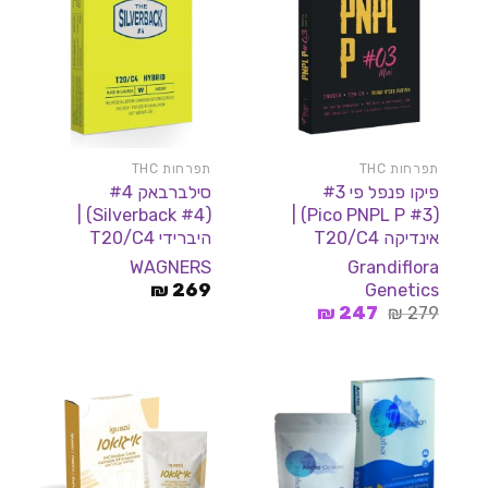
תפרחות THC
תפרחות THC
פיקו פנפל פי #3
סילברבאק #4
(Silverback #4) |
(Pico PNPL P #3) |
אינדיקה T20/C4
היברידי T20/C4
Grandiflora
WAGNERS
Genetics
₪
269
המחיר
המחיר
₪
247
₪
279
המקורי
הנוכחי
היה:
הוא:
247 ₪.
279 ₪.