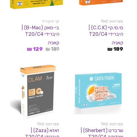
תפרחות THC
זני היבריד
סי.סי.קיי (C.C.K) |
בי-מאק (B-Mac) |
היברידי T20/C4
היברידי T20/C4
קאניה
קאניה
המחיר
המחיר
₪
129
₪
189
₪
189
המקורי
הנוכחי
היה:
הוא:
129 ₪.
189 ₪.
תפרחות THC
תפרחות THC
שרברט (Sherbert) |
זאזא (Zaza) |
אינדיקה T20/C4
היברידי T20/C4