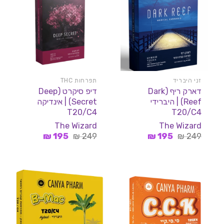
זני היבריד
תפרחות THC
דארק ריף (Dark
דיפ סיקרט (Deep
Reef) | היברידי
Secret) | אינדיקה
T20/C4
T20/C4
The Wizard
The Wizard
המחיר
המחיר
המחיר
המחיר
₪
195
₪
249
₪
195
₪
249
המקורי
הנוכחי
המקורי
הנוכחי
היה:
הוא:
היה:
הוא:
195 ₪.
249 ₪.
195 ₪.
249 ₪.