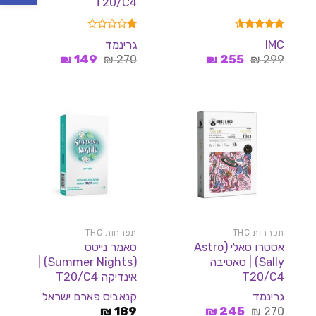
T20/C4
דורג
4.50
דורג
IMC
גרינמד
מתוך 5
1.00
המחיר
המחיר
המחיר
המחיר
299
₪
255
₪
מתוך
270
₪
149
₪
5
המקורי
הנוכחי
המקורי
הנוכחי
היה:
הוא:
היה:
הוא:
149 ₪.
270 ₪.
255 ₪.
299 ₪.
תפרחות THC
תפרחות THC
אסטרו סאלי (Astro
סאמר נייטס
Sally) | סאטיבה
(Summer Nights) |
T20/C4
אינדיקה T20/C4
גרינמד
קנאביס פארם ישראל
המחיר
המחיר
₪
189
₪
245
₪
270