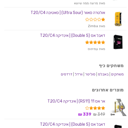
דורג
5
מאת מרוצה ממה שיוצא
מתוך 5
אולטרה סאוור (Ultra Sour) | סאטיבה T20/C4
דורג
מאת Zimba
1
מתוך
דאבל אס (Double S) | אינדיקה T20/C4
5
דורג
5
מאת עמיתוס
מתוך 5
משחקים כיף
משחקים
|
באבלס
|
סוליטר
|
וורדל
|
דרדסים
מוצרים אחרונים
אר אס 11 (RS11) | אינדיקה T20/C4
המחיר
המחיר
דורג
349
₪
339
₪
3.75
המקורי
הנוכחי
מתוך 5
דאבל אס (Double S) | אינדיקה T20/C4
היה:
הוא: