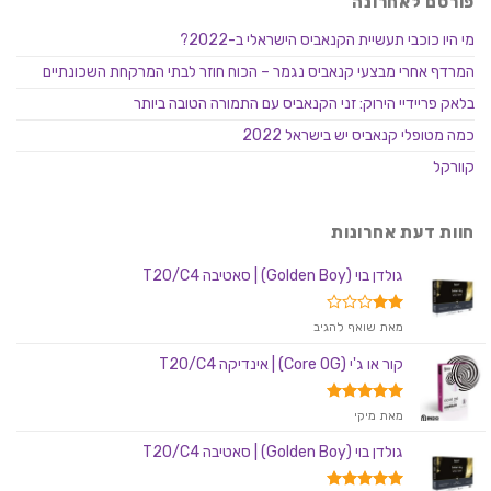
פורסם לאחרונה
מי היו כוכבי תעשיית הקנאביס הישראלי ב-2022?
המרדף אחרי מבצעי קנאביס נגמר – הכוח חוזר לבתי המרקחת השכונתיים
בלאק פריידיי הירוק: זני הקנאביס עם התמורה הטובה ביותר
כמה מטופלי קנאביס יש בישראל 2022
קוורקל
חוות דעת אחרונות
גולדן בוי (Golden Boy) | סאטיבה T20/C4
דורג
מאת שואף להגיב
2
מתוך
קור או ג'י (Core OG) | אינדיקה T20/C4
5
דורג
5
מאת מיקי
מתוך 5
גולדן בוי (Golden Boy) | סאטיבה T20/C4