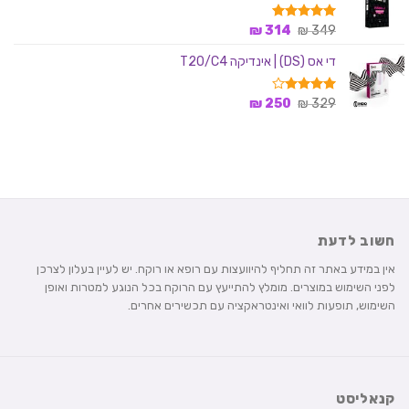
339 ₪.
349 ₪.
המחיר
המחיר
349
דורג
₪
5.00
314
₪
מתוך 5
המקורי
הנוכחי
די אס (DS) | אינדיקה T20/C4
היה:
הוא:
314 ₪.
349 ₪.
המחיר
המחיר
329
דורג
₪
4.00
250
₪
מתוך 5
המקורי
הנוכחי
היה:
הוא:
250 ₪.
329 ₪.
חשוב לדעת
אין במידע באתר זה תחליף להיוועצות עם רופא או רוקח. יש לעיין בעלון לצרכן
לפני השימוש במוצרים. מומלץ להתייעץ עם הרוקח בכל הנוגע למטרות ואופן
השימוש, תופעות לוואי ואינטראקציה עם תכשירים אחרים.
קנאליסט