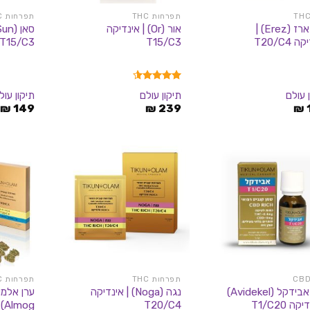
תפרחות THC
תפרחות THC
שמן ארז (Erez) |
אור (Or) | אינדיקה
 T20/C4
T15/C3
T15/C3
דורג
4.50
 עולם
תיקון עולם
תיקון עול
מתוך 5
₪
149
₪
239
₪
תפרחות THC
תפרחות THC
שמן אבידקל (Avidekel)
נגה (Noga) | אינדיקה
קה T1/C20
T20/C4
og