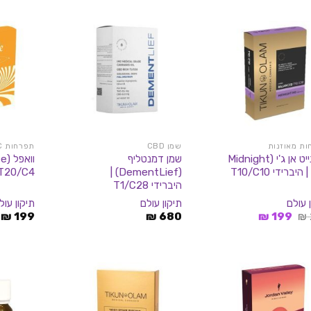
.
99 ₪.
189 ₪.
119 ₪.
249 ₪.
ת מאוזנות
שמן CBD
תפרחות THC
מידנייט אן ג'י (Midnight
שמן דמנטליף
T20/C4
(DementLief) |
היברידי T1/C28
 עולם
תיקון עולם
תיקון עול
המחיר
המחיר
₪
199
₪
680
₪
199
₪
המקורי
הנוכחי
היה:
הוא:
199 ₪.
239 ₪.