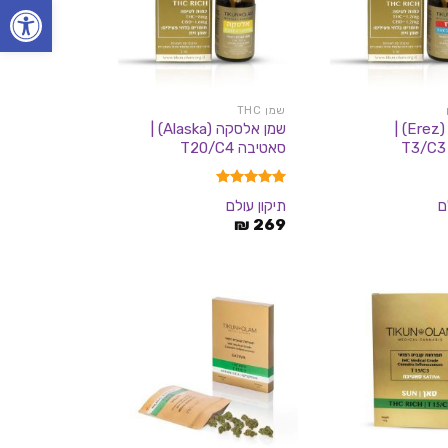
פתח סרגל
שמן THC
שמן ארז (Erez) |
שמן אלסקה (Alaska) |
סאטיבה T20/C4
דורג
5.00
ם
תיקון עולם
מתוך 5
₪
269