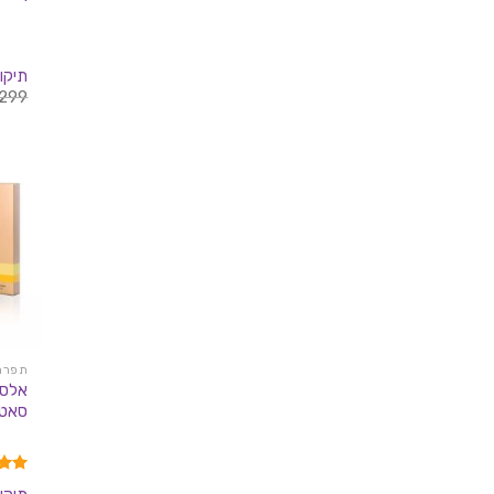
תיקון
299
תפרחות
סאטיבה 
דורג