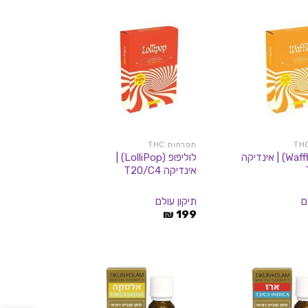
109 ₪.
289 ₪.
99 ₪.
109 ₪
תפרחות THC
וואפל (Waffle) | אינדיקה
לוליפופ (LolliPop) |
אינדיקה T20/C4
ם
תיקון עולם
₪
199