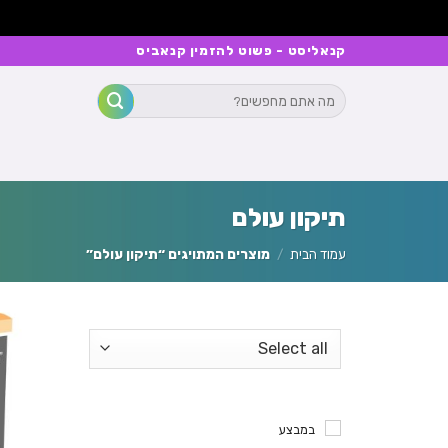
Ski
קנאליסט - פשוט להזמין קנאביס
t
חיפוש
conten
עבור:
תיקון עולם
עמוד הבית
/
מוצרים המתויגים “תיקון עולם”
במבצע