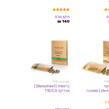
דורג
5.00
ם
תיקון עולם
מתוך 5
₪
140
תפרחות THC
קה
בראשית (Beresheet) |
(Antarctica) | סאטיבה
אינדיקה T15/C3