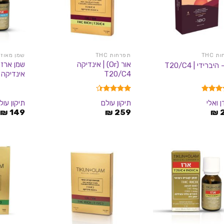
 THC
תפרחות THC
שמן מאוזן
אור (Or) | אינדיקה
T20/C4
אינדיקה T3/C3
5.00
דורג
4.33
ן ואלי
תיקון עולם
תיקון עול
5
מתוך 5
₪
149
₪
259
₪