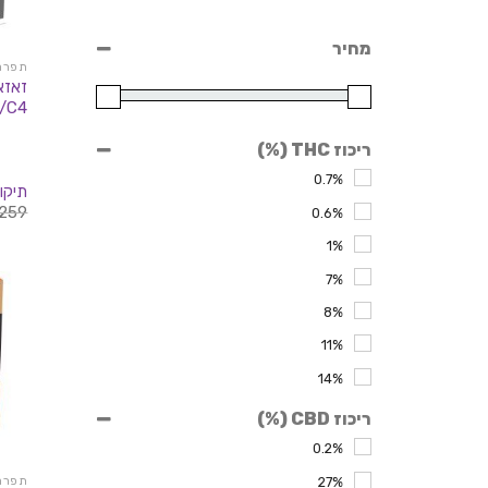
מחיר
תפרחות
/C4
ריכוז THC (%)
0.7%
תיקון
259
0.6%
1%
7%
8%
11%
14%
15%
ריכוז CBD (%)
16%
0.2%
17%
תפרחות
27%