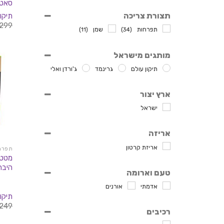
סאטיבה 
תצורת צריכה
תיקון
299
תפרחות
שמן
(11)
(34)
מותגים מישראל
תיקון עולם
גרינמד
ג'ורדן ואלי
ארץ יצור
ישראל
אריזה
אריזת קרטון
תפרחות
היברידי 
טעם וארומה
אדמתי
אורנים
תיקון
249
רכיבים