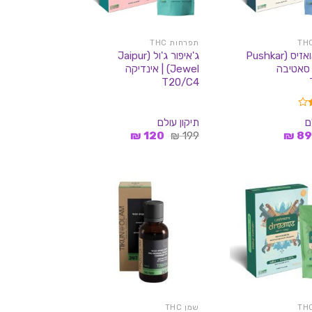
תפרחות THC
פושקר אואזיס (Pushkar
ג'איפור ג'ול (Jaipur
Oa) | סאטיבה
Jewel) | אינדיקה
T20/C4
ם
תיקון עולם
מחיר
המחיר
המחיר
המחיר
₪
120
₪
199
₪
8
מקורי
הנוכחי
המקורי
הנוכחי
יה:
הוא:
היה:
הוא:
120 ₪.
199 ₪.
89 ₪.
169 ₪
שמן THC