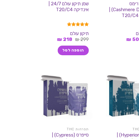
רימס
שמן תיקון עולם 24/7 |
(Cashmere Dreams) |
אינדיקה T20/C4
דורג
5.00
ם
תיקון עולם
מתוך 5
מחיר
המחיר
המחיר
המחיר
₪
218
₪
299
₪
5
מקורי
הנוכחי
המקורי
הנוכחי
יה:
הוא:
היה:
הוא:
הוספה לסל
218 ₪.
299 ₪.
50 ₪.
199 ₪
תפרחות THC
היפריון (Hyperion) |
סייפרס (Cypress) |