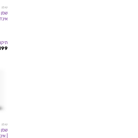
שמן THC
אינדיקה
תיקון
199
שמן CBD
| אינדי