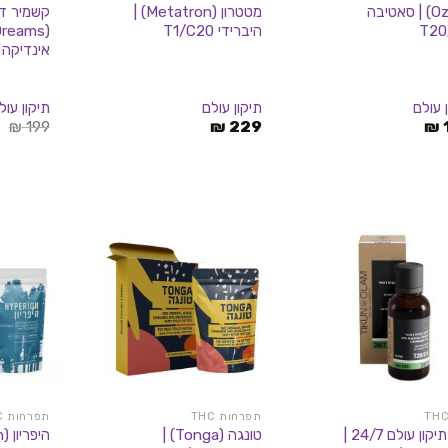
עז (Oz) | סאטיבה
מטטרון (Metatron) |
קשמיר ד
T20
היברידי T1/C20
אינדיקה T20/C4
 עולם
תיקון עולם
תיקון עול
ה
0
₪
199
₪
229
₪
ה
ה
.
תפרחות THC
תפרחות THC
שמן תיקון עולם 24/7 |
טונגה (Tonga) |