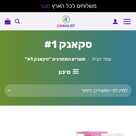
משלוחים לכל הארץ
סגור
Ski
t
conten
סקאנק #1
עמוד הבית
/
מוצרים המתויגים “סקאנק #1”
סינון