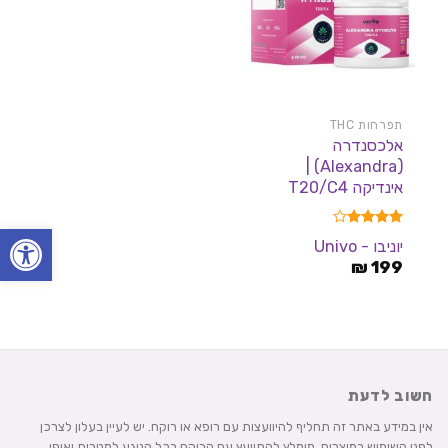
תפרחות THC
אלכסנדרה
(Alexandra) |
אינדיקה T20/C4
פתח סרגל
דורג
4.00
יוניבו - Univo
מתוך 5
₪
199
חשוב לדעת
אין במידע באתר זה תחליף להיוועצות עם רופא או רוקח. יש לעיין בעלון לצרכן
לפני השימוש במוצרים. מומלץ להתייעץ עם הרוקח בכל הנוגע למטרות ואופן