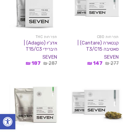
תפרחות CBD
תפרחות THC
קנטארה (Cantare) |
אדג'יו (Adagio) |
סאטיבה T3/C15
היברידי T15/C3
SEVEN
SEVEN
המחיר
המחיר
המחיר
המחיר
₪
187
₪
287
₪
147
₪
277
המקורי
הנוכחי
המקורי
הנוכחי
היה:
הוא:
היה:
הוא:
187 ₪.
287 ₪.
147 ₪.
277 ₪.
פתח סרגל