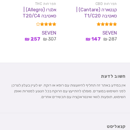
תפרחות CBD
תפרחות THC
קנטארה (Cantare) |
אלגרו (Allegro) |
סאטיבה T1/C20
סאטיבה T20/C4
דורג
5.00
דורג
4.18
SEVEN
SEVEN
מתוך 5
מתוך 5
המחיר
המחיר
המחיר
המחיר
₪
257
₪
307
₪
147
₪
287
המקורי
הנוכחי
המקורי
הנוכחי
היה:
הוא:
היה:
הוא:
257 ₪.
307 ₪.
147 ₪.
287 ₪.
חשוב לדעת
אין במידע באתר זה תחליף להיוועצות עם רופא או רוקח. יש לעיין בעלון לצרכן
לפני השימוש במוצרים. מומלץ להתייעץ עם הרוקח בכל הנוגע למטרות ואופן
השימוש, תופעות לוואי ואינטראקציה עם תכשירים אחרים.
קנאליסט