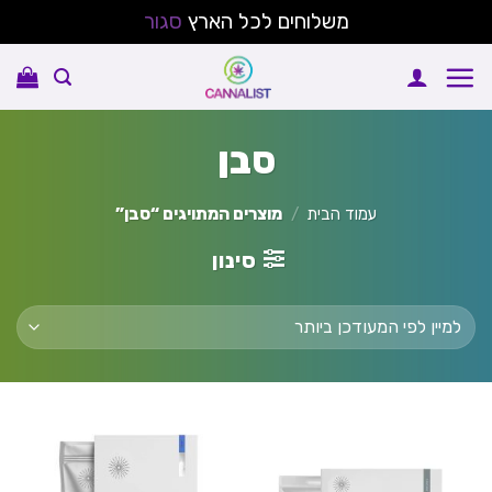
משלוחים לכל הארץ
סגור
Ski
t
conten
סבן
עמוד הבית
/
מוצרים המתויגים “סבן”
סינון