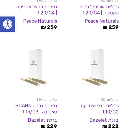
גליליות THC
גליליות THC
גליליות אוריגינל ג'י סי
גליליות רפאל אינדיקה
סאטיבה | T20/C4
| T20/C4
פתח סרגל
Peace Naturals
Peace Naturals
₪
259
₪
259
גליליות THC
גליליות THC
גליליות רובי אינדיקה |
גליליות גרניט BCANN
T10/C2
סאטיבה | T15/C3
בזלת Bazelet
בזלת Bazelet
₪
229
₪
222