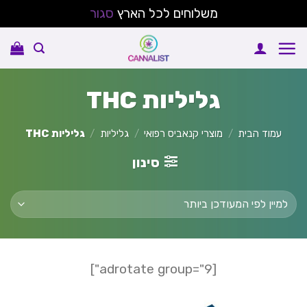
משלוחים לכל הארץ
סגור
Ski
t
conten
גליליות THC
עמוד הבית
/
מוצרי קנאביס רפואי
/
גליליות
/
גליליות THC
סינון
[adrotate group="9"]