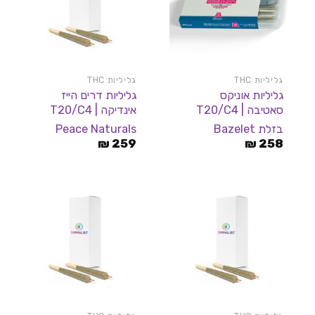
גליליות THC
גליליות THC
גליליות אוניקס
גליליות דרים הייז
סאטיבה | T20/C4
אינדיקה | T20/C4
בזלת Bazelet
Peace Naturals
₪
259
₪
258