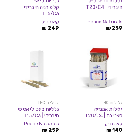
גליליות וודינג קייק
גליליות ג'י איי
היברידי | T20/C4
קליפורניה היברידי |
T15/C3
Peace Naturals
קאנמדיק
₪
249
₪
259
גליליות THC
גליליות THC
גליליות אמנזיה
גליליות מינט ג'י אס סי
סאטיבה | T20/C4
היברידי | T15/C3
קאנמדיק
Peace Naturals
₪
259
₪
140