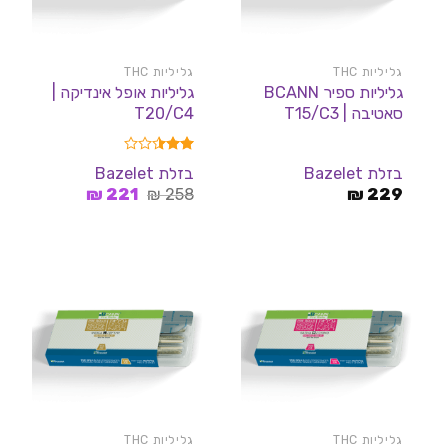
גליליות THC
גליליות THC
גליליות ספיר BCANN
גליליות אופל אינדיקה |
סאטיבה | T15/C3
T20/C4
דורג
בזלת Bazelet
בזלת Bazelet
2.50
המחיר
המחיר
229
₪
מתוך
258
₪
221
₪
5
המקורי
הנוכחי
היה:
הוא:
221 ₪.
258 ₪.
גליליות THC
גליליות THC