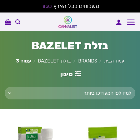
משלוחים לכל הארץ
סגור
Ski
t
conten
בזלת BAZELET
עמוד הבית
/
BRANDS
/
בזלת BAZELET
/
עמוד 3
סינון