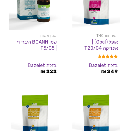
תפרחות THC
שמן מאוזן
אופל (Opal) |
שמן BCANN היברידי
אינדיקה T20/C4
| T5/C5
דורג
4.60
בזלת Bazelet
בזלת Bazelet
מתוך 5
₪
222
₪
249