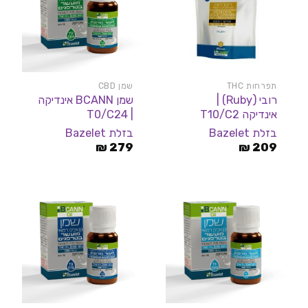
תפרחות THC
שמן CBD
רובי (Ruby) |
שמן BCANN אינדיקה
אינדיקה T10/C2
| T0/C24
בזלת Bazelet
בזלת Bazelet
₪
279
₪
209