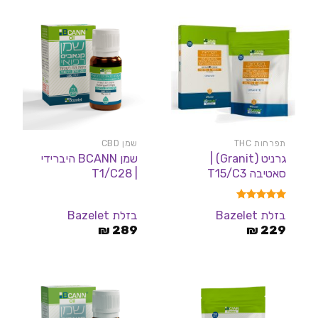
תפרחות THC
שמן CBD
גרניט (Granit) |
שמן BCANN היברידי
סאטיבה T15/C3
| T1/C28
דורג
5.00
בזלת Bazelet
בזלת Bazelet
מתוך 5
₪
289
₪
229