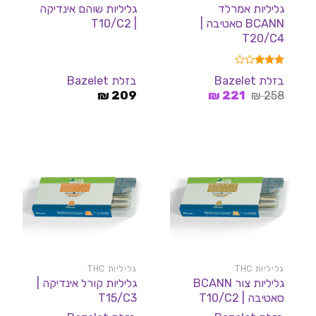
גליליות אמרלד
גליליות שוהם אינדיקה
BCANN סאטיבה |
| T10/C2
T20/C4
דורג
בזלת Bazelet
בזלת Bazelet
3.00
המחיר
המחיר
258
מתוך 5
₪
221
₪
209
₪
המקורי
הנוכחי
היה:
הוא:
221 ₪.
258 ₪.
גליליות THC
גליליות THC
גליליות צור BCANN
גליליות קורל אינדיקה |
סאטיבה | T10/C2
T15/C3