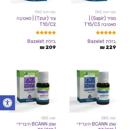
תפרחות THC
תפרחות THC
ספיר (Sapir) |
צור (Tzur) | סאטיבה
סאטיבה T15/C3
T10/C2
דורג
4.91
דורג
5.00
בזלת Bazelet
בזלת Bazelet
מתוך 5
מתוך 5
₪
209
₪
229
פתח סרגל
שמן CBD
שמן CBD
שמן BCANN היברידי
שמן BCANN היברידי