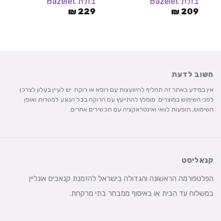
בזלת Bazelet
בזלת Bazelet
₪
229
₪
209
חשוב לדעת
אין במידע באתר זה תחליף להיוועצות עם רופא או רוקח. יש לעיין בעלון לצרכן
לפני השימוש במוצרים. מומלץ להתייעץ עם הרוקח בכל הנוגע למטרות ואופן
השימוש, תופעות לוואי ואינטראקציה עם תכשירים אחרים.
קנאליסט
הפלטפורמה הראשונה והגדולה בישראל להזמנת קנאביס אונליין
במשלוח עד הבית או באיסוף ממבחר בתי מרקחת.