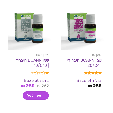
שמן THC
שמן מאוזן
שמן BCANN היברידי
שמן BCANN היברידי
| T10/C10
| T20/C4
דורג
4.67
דורג
בזלת Bazelet
בזלת Bazelet
מתוך 5
1.00
המחיר
המחיר
258
₪
מתוך
262
₪
250
₪
5
המקורי
הנוכחי
היה:
הוא:
הוספה לסל
250 ₪.
262 ₪.