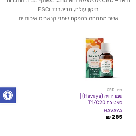
הוויה – HAVAYA CBD הוא מותג משותף מבית החברות
תיקון עולם, מדיטרנד ו
PSC
אשר מתמחה בהפקת שמני קנאביס איכותיים.
פתח סרגל
שמן CBD
שמן הוויה (Havaya) |
סאטיבה T1/C20
HAVAYA
₪
285