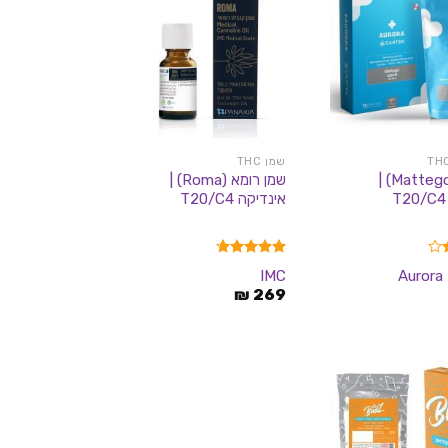
שמן THC
מאטגו (Mattego) |
שמן רומא (Roma) |
אינדיקה T20/C4
דורג
4.67
A
IMC
מתוך 5
₪
269