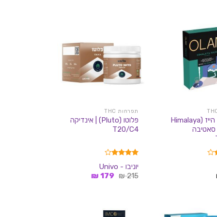
היה:
הוא:
199 ₪.
329 ₪.
תפרחות THC
הימלאיה הייז (Himalaya
פלוטו (Pluto) | אינדיקה
H) | סאטיבה
T20/C4
דורג
4.00
יוניבו - Univo
מתוך 5
המחיר
המחיר
₪
179
₪
215
המקורי
הנוכחי
היה:
הוא:
179 ₪.
215 ₪.