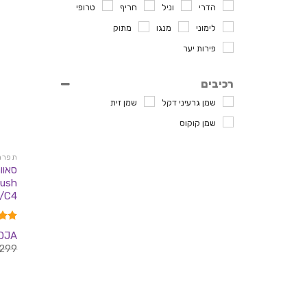
הדרי
וניל
חריף
טרופי
לימוני
מנגו
מתוק
פירות יער
רכיבים
שמן גרעיני דקל
שמן זית
שמן קוקוס
תפרחות
/C4
דורג
OJA
מתוך 
299