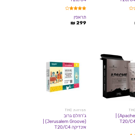
דורג
4.00
תראפין
מתוך 5
₪
299
תפרחות THC
אפאצ'י (Apache) |
ג'רוזלם גרוב
(Jerusalem Groove) |
אינדיקה T20/C4