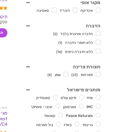
מקור אופי
אינדיקה
היבריד
סאטיבה
דורג
תיקון
מתוך 
299
הדברה
הו
הדברה אורגנית בלבד
(2)
ללא חומרי הדברה
(1)
ללא הדברה כימית
(16)
תצורת צריכה
תפרחות
שמן
(4)
(23)
מותגים מישראל
שיח
תיקון עולם
קאנמדיק
IMC
פארמוקן
יוניבו - Univo
תפרחות
Peace Naturals
קאנומד
/C4
גרינמד
באדז
בול פארמה