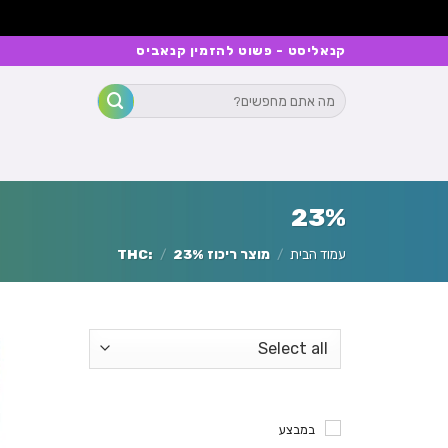
Ski
קנאליסט - פשוט להזמין קנאביס
t
חיפוש
conten
עבור:
23%
עמוד הבית
/
מוצר ריכוז THC:
23%
/
במבצע