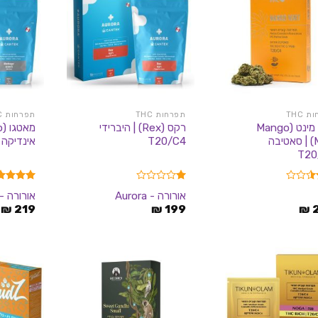
 THC
תפרחות THC
תפרחות THC
מנגו מינט (Mango
רקס (Rex) | היברידי
Mint) | סאטיבה
T20/C4
אינדיקה T20/C4
T20
דורג
דורג
4.00
אורורה - Aurora
אורורה - urora
1.00
מתוך 5
₪
219
₪
199
₪
מתוך
5