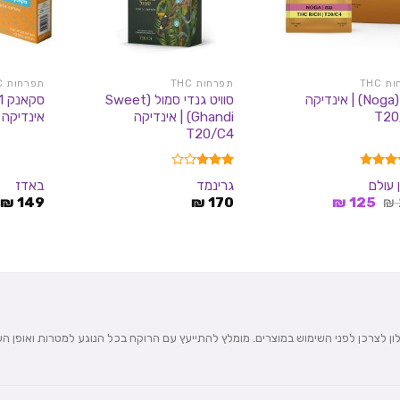
 THC
תפרחות THC
תפרחות THC
נגה (Noga) | אינדיקה
סוויט גנדי סמול (Sweet
T20
Ghandi) | אינדיקה
אינדיקה | 0/C4
T20/C4
4.75
דורג
 עולם
גרינמד
באדז
5
3.17
המחיר
המחיר
₪
149
₪
170
₪
125
₪
מתוך 5
המקורי
הנוכחי
היה:
הוא:
125 ₪.
259 ₪.
עלון לצרכן לפני השימוש במוצרים. מומלץ להתייעץ עם הרוקח בכל הנוגע למטרות ואופן ה