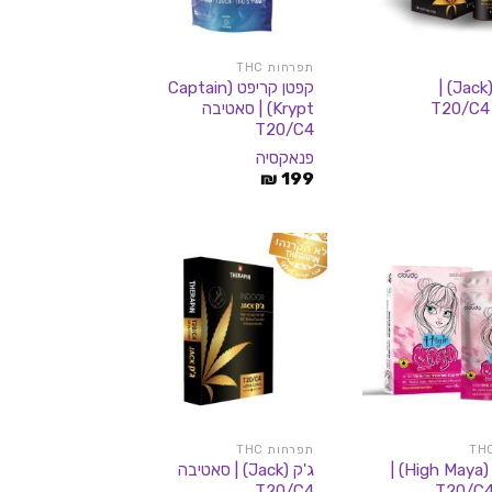
תפרחות THC
שמן ג'ק (Jack) |
קפטן קריפט (Captain
Krypt) | סאטיבה
T20/C4
פנאקסיה
₪
199
תפרחות THC
היי מאיה (High Maya) |
ג'ק (Jack) | סאטיבה
T20/C4