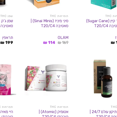
 THC
תפרחות THC
שמן THC
שוגר קיין (Sugar Cane)
סיני מיניז (Sinai Minis) |
ה T20/C4
סאטיבה T20/C4
סאטיבה T20/C4
OLAM
תראפין
המחיר
המחיר
₪
199
₪
114
₪
169
₪
המקורי
הנוכחי
היה:
הוא:
114 ₪.
169 ₪.
תפרחות THC
תפרחות THC
שמן תיקון עולם 24/7 |
אטומיק (Atomic) |
 T20/C4
היברידי T20/C4
היברידי T20/C4