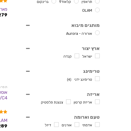
תראפין
קלאוד9
גרינקום
דורג
פארמ
OLAM
מתוך 
279
מותגים מיבוא
אורורה - Aurora
ארץ יצור
ישראל
קנדה
טרימינג
טרימינג ידני
(4)
תפרחות
אריזה
/C4
אריזת קרטון
צנצנת פלסטיק
טעם וארומה
דורג
LAM
מתוך 
אדמתי
אורנים
דיזל
289