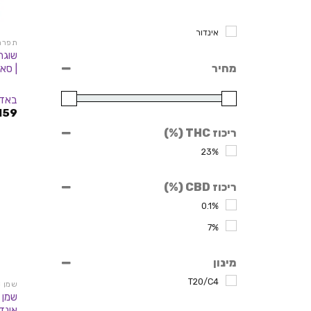
אינדור
תפרחות
מחיר
| סאטיב
באדז
159
ריכוז THC (%)
23%
ריכוז CBD (%)
0.1%
7%
מינון
T20/C4
שמן THC
אינדיקה