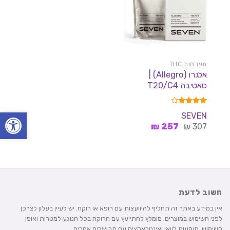
תפרחות THC
אלגרו (Allegro) |
סאטיבה T20/C4
פתח סרגל
דורג
4.18
SEVEN
מתוך 5
המחיר
המחיר
₪
257
₪
307
המקורי
הנוכחי
היה:
הוא:
257 ₪.
307 ₪.
חשוב לדעת
אין במידע באתר זה תחליף להיוועצות עם רופא או רוקח. יש לעיין בעלון לצרכן
לפני השימוש במוצרים. מומלץ להתייעץ עם הרוקח בכל הנוגע למטרות ואופן
השימוש, תופעות לוואי ואינטראקציה עם תכשירים אחרים.