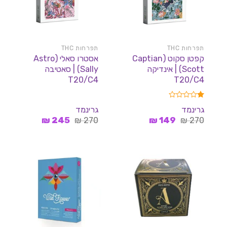
תפרחות THC
תפרחות THC
קפטן סקוט (Captian
אסטרו סאלי (Astro
Scott) | אינדיקה
Sally) | סאטיבה
T20/C4
T20/C4
דורג
גרינמד
גרינמד
1.00
המחיר
המחיר
המחיר
המחיר
מתוך
270
₪
149
₪
270
₪
245
₪
5
המקורי
הנוכחי
המקורי
הנוכחי
היה:
הוא:
היה:
הוא:
245 ₪.
270 ₪.
149 ₪.
270 ₪.