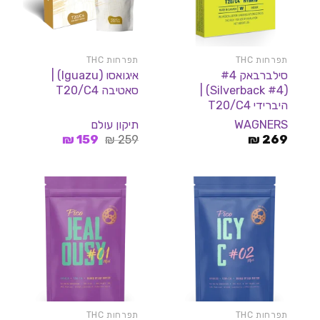
תפרחות THC
תפרחות THC
סילברבאק #4
איגואסו (Iguazu) |
(Silverback #4) |
סאטיבה T20/C4
היברידי T20/C4
WAGNERS
תיקון עולם
המחיר
המחיר
₪
159
₪
259
₪
269
המקורי
הנוכחי
היה:
הוא:
159 ₪.
259 ₪.
תפרחות THC
תפרחות THC