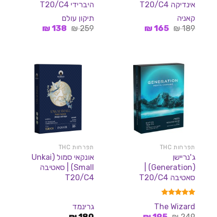
אינדיקה T20/C4
היברידי T20/C4
קאניה
תיקון עולם
המחיר
המחיר
המחיר
המחיר
₪
138
₪
259
₪
165
₪
189
המקורי
הנוכחי
המקורי
הנוכחי
היה:
הוא:
היה:
הוא:
138 ₪.
259 ₪.
165 ₪.
189 ₪.
תפרחות THC
תפרחות THC
ג'נריישן
אונקאי סמול (Unkai
(Generation) |
Small) | סאטיבה
סאטיבה T20/C4
T20/C4
דורג
5.00
The Wizard
גרינמד
מתוך 5
המחיר
המחיר
₪
180
₪
195
₪
249