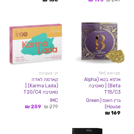
המקורי
הנוכחי
היה:
הוא:
195 ₪.
249 ₪.
תפרחות THC
זני סאטיבה
אלפא בטא (Alpha
קארמה לאדה
Beta) | סאטיבה
(Karma Lada) |
T15/C3
סאטיבה T20/C4
גרין האוס (Green
IMC
המחיר
המחיר
House)
₪
259
₪
279
המקורי
הנוכחי
₪
169
היה:
הוא:
259 ₪.
279 ₪.