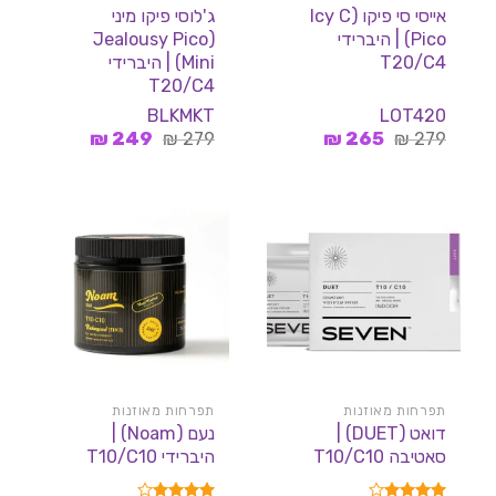
אייסי סי פיקו (Icy C
ג'לוסי פיקו מיני
Pico) | היברידי
(Jealousy Pico
T20/C4
Mini) | היברידי
T20/C4
BLKMKT
LOT420
המחיר
המחיר
המחיר
המחיר
₪
249
₪
279
₪
265
₪
279
המקורי
הנוכחי
המקורי
הנוכחי
היה:
הוא:
היה:
הוא:
249 ₪.
279 ₪.
265 ₪.
279 ₪.
תפרחות מאוזנות
תפרחות מאוזנות
דואט (DUET) |
נעם (Noam) |
סאטיבה T10/C10
היברידי T10/C10