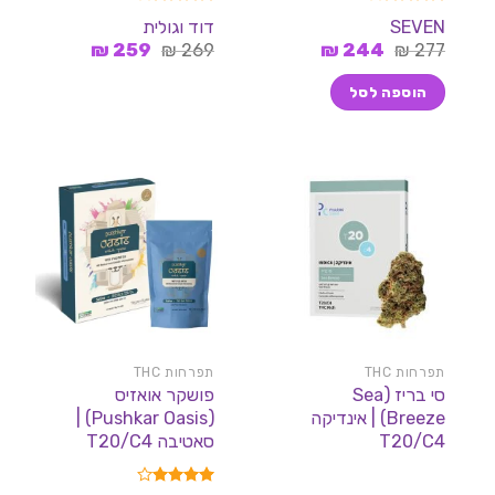
דורג
4.00
דורג
4.00
SEVEN
דוד וגולית
מתוך 5
מתוך 5
המחיר
המחיר
המחיר
המחיר
₪
259
₪
269
₪
244
₪
277
המקורי
הנוכחי
המקורי
הנוכחי
היה:
הוא:
היה:
הוא:
הוספה לסל
259 ₪.
269 ₪.
244 ₪.
277 ₪.
תפרחות THC
תפרחות THC
סי בריז (Sea
פושקר אואזיס
Breeze) | אינדיקה
(Pushkar Oasis) |
T20/C4
סאטיבה T20/C4