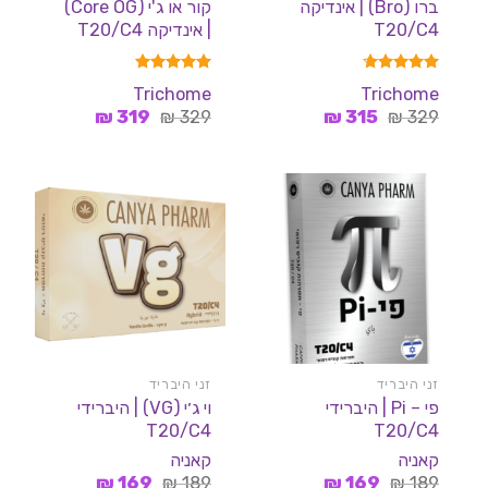
ברו (Bro) | אינדיקה
קור או ג'י (Core OG)
T20/C4
| אינדיקה T20/C4
דורג
4.67
דורג
5.00
Trichome
Trichome
מתוך 5
מתוך 5
המחיר
המחיר
המחיר
המחיר
₪
319
₪
329
₪
315
₪
329
המקורי
הנוכחי
המקורי
הנוכחי
היה:
הוא:
היה:
הוא:
319 ₪.
329 ₪.
315 ₪.
329 ₪.
זני היבריד
זני היבריד
פי – Pi | היברידי
וי ג׳י (VG) | היברידי
T20/C4
T20/C4
קאניה
קאניה
המחיר
המחיר
המחיר
המחיר
₪
169
₪
189
₪
169
₪
189