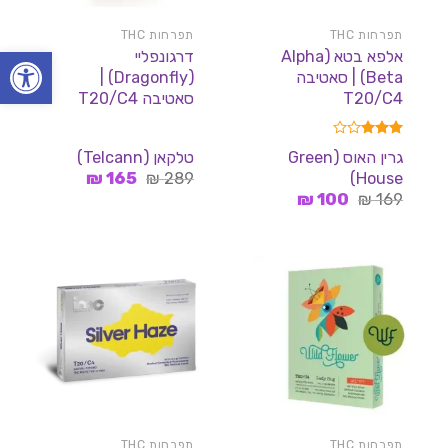
תפרחות THC
תפרחות THC
פתח סרגל
אלפא בטא (Alpha
דרגונפליי
Beta) | סאטיבה
(Dragonfly) |
T20/C4
סאטיבה T20/C4
דורג
גרין האוס (Green
טלקאן (Telcann)
3.00
המחיר
המחיר
House)
מתוך 5
289
₪
165
₪
המקורי
הנוכחי
המחיר
המחיר
₪
100
₪
169
היה:
הוא:
המקורי
הנוכחי
165 ₪.
289 ₪.
היה:
הוא:
100 ₪.
169 ₪.
תפרחות THC
תפרחות THC