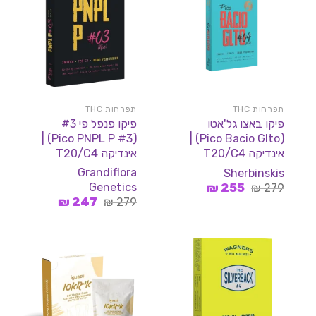
תפרחות THC
תפרחות THC
פיקו באצו גל'אטו
פיקו פנפל פי #3
(Pico PNPL P #3) |
(Pico Bacio Glto) |
אינדיקה T20/C4
אינדיקה T20/C4
Grandiflora
Sherbinskis
המחיר
המחיר
Genetics
₪
255
₪
279
המקורי
הנוכחי
המחיר
המחיר
₪
247
₪
279
היה:
הוא:
המקורי
הנוכחי
255 ₪.
279 ₪.
היה:
הוא:
247 ₪.
279 ₪.