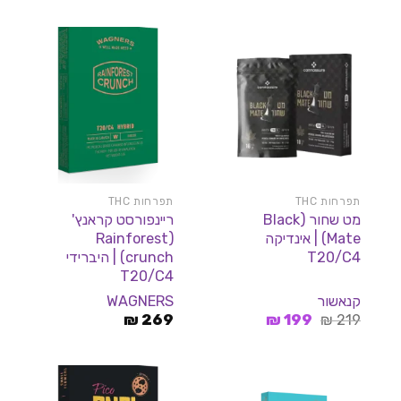
היה:
הוא:
199 ₪.
219 ₪.
תפרחות THC
תפרחות THC
מט שחור (Black
ריינפורסט קראנץ'
Mate) | אינדיקה
(Rainforest
T20/C4
crunch) | היברידי
T20/C4
קנאשור
WAGNERS
המחיר
המחיר
₪
269
₪
199
₪
219
המקורי
הנוכחי
היה:
הוא:
199 ₪.
219 ₪.