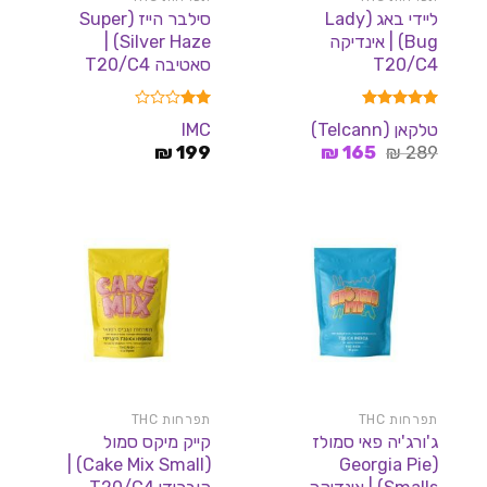
ליידי באג (Lady
סילבר הייז (Super
Bug) | אינדיקה
Silver Haze) |
T20/C4
סאטיבה T20/C4
דורג
5.00
דורג
טלקאן (Telcann)
IMC
מתוך 5
2.00
המחיר
המחיר
289
₪
165
₪
מתוך
199
₪
5
המקורי
הנוכחי
היה:
הוא:
165 ₪.
289 ₪.
תפרחות THC
תפרחות THC
ג'ורג'יה פאי סמולז
קייק מיקס סמול
(Cake Mix Small) |
(Georgia Pie