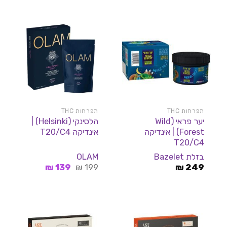
תפרחות THC
תפרחות THC
יער פראי (Wild
הלסינקי (Helsinki) |
Forest) | אינדיקה
אינדיקה T20/C4
T20/C4
בזלת Bazelet
OLAM
המחיר
המחיר
₪
139
₪
199
₪
249
המקורי
הנוכחי
היה:
הוא:
139 ₪.
199 ₪.