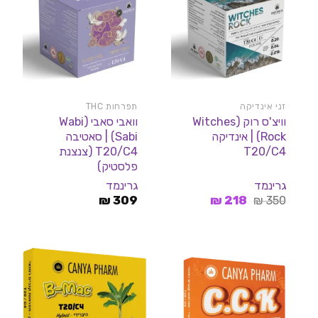
זני אינדיקה
תפרחות THC
וויצ'ס רוק (Witches
וואבי סאבי (Wabi
Rock) | אינדיקה
Sabi) | סאטיבה
T20/C4
T20/C4 (צנצנת
פלסטיק)
גרינמד
גרינמד
המחיר
המחיר
₪
309
₪
218
₪
350
המקורי
הנוכחי
היה:
הוא:
218 ₪.
350 ₪.