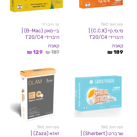
תפרחות THC
זני היבריד
סי.סי.קיי (C.C.K) |
בי-מאק (B-Mac) |
היברידי T20/C4
היברידי T20/C4
קאניה
קאניה
המחיר
המחיר
₪
129
₪
189
₪
189
המקורי
הנוכחי
היה:
הוא:
129 ₪.
189 ₪.
תפרחות THC
תפרחות THC
שרברט (Sherbert) |
זאזא (Zaza) |