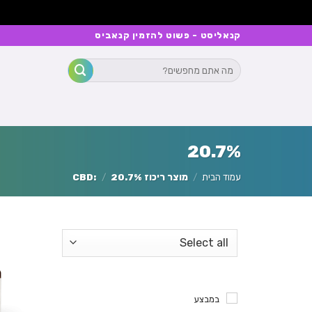
Ski
קנאליסט - פשוט להזמין קנאביס
t
חיפוש
conten
עבור:
20.7%
עמוד הבית
/
מוצר ריכוז CBD:
20.7%
/
במבצע