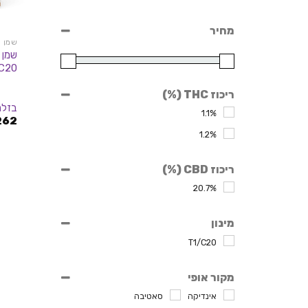
מחיר
שמן CBD
שמן 
C20
ריכוז THC (%)
בזלת elet
1.1%
262
1.2%
ריכוז CBD (%)
20.7%
מינון
T1/C20
מקור אופי
אינדיקה
סאטיבה