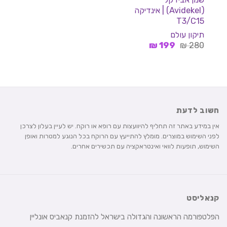
(Avidekel) | אינדיקה
T3/C15
תיקון עולם
המחיר
המחיר
₪
199
₪
280
המקורי
הנוכחי
היה:
הוא:
199 ₪.
280 ₪.
חשוב לדעת
אין במידע באתר זה תחליף להיוועצות עם רופא או רוקח. יש לעיין בעלון לצרכן
לפני השימוש במוצרים. מומלץ להתייעץ עם הרוקח בכל הנוגע למטרות ואופן
השימוש, תופעות לוואי ואינטראקציה עם תכשירים אחרים.
קנאליסט
הפלטפורמה הראשונה והגדולה בישראל להזמנת קנאביס אונליין