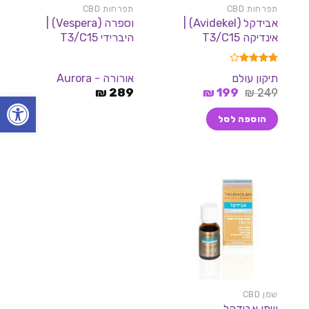
תפרחות CBD
תפרחות CBD
אבידקל (Avidekel) |
וספרה (Vespera) |
אינדיקה T3/C15
היברידי T3/C15
דורג
4.00
תיקון עולם
אורורה - Aurora
מתוך 5
המחיר
המחיר
₪
289
₪
199
₪
249
פתח סרגל
המקורי
הנוכחי
היה:
הוא:
הוספה לסל
199 ₪.
249 ₪.
שמן CBD
שמן אבידקל