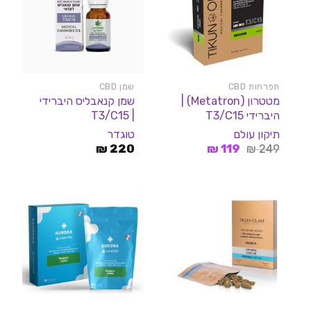
תפרחות CBD
שמן CBD
מטטרון (Metatron) |
שמן קנאבליס היברידי
היברידי T3/C15
| T3/C15
תיקון עולם
טוגדר
המחיר
המחיר
₪
220
₪
119
₪
249
המקורי
הנוכחי
היה:
הוא:
119 ₪.
249 ₪.