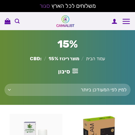
משלוחים לכל הארץ
סגור
Ski
t
conten
15%
עמוד הבית
/
מוצר ריכוז CBD:
15%
/
סינון