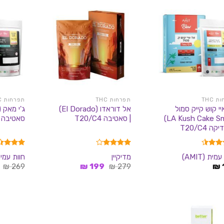
 THC
תפרחות THC
תפרחות THC
י קוש קייק סמול
אל דוראדו (El Dorado)
(LA Kush Cake Small)
| סאטיבה T20/C4
סאטיבה T20/C4
קה T20/C4
4.50
דורג
4.00
דורג
מית (AMIT)
מדיקיין
חוות עמית (T
5
מתוך 5
3.40
המחיר
המחיר
₪
269
₪
199
₪
279
₪
מתוך 5
המקורי
הנוכחי
היה:
הוא:
199 ₪.
279 ₪.