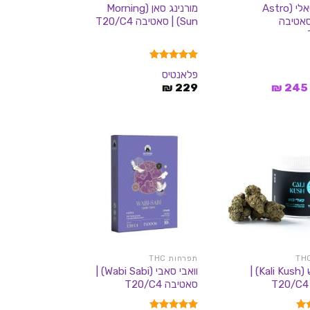
אסטרו סאלי (Astro
מורנינג סאן (Morning
) | סאטיבה
Sun) | סאטיבה T20/C4
דורג
5.00
פלאנטיס
מתוך 5
המחיר
המחיר
₪
229
₪
245
המקורי
הנוכחי
היה:
הוא:
245 ₪.
270 ₪.
תפרחות THC
קאלי כוש (Kali Kush) |
וואבי סאבי (Wabi Sabi) |
סאטיבה T20/C4