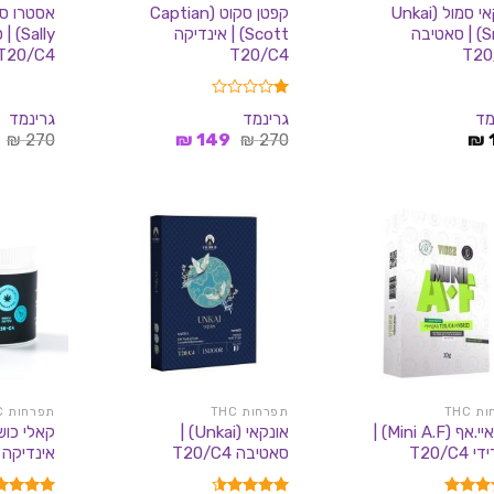
אונקאי סמול (Unkai
קפטן סקוט (Captian
Small) | סאטיבה
Scott) | אינדיקה
Sally
T20/C4
T20/C4
T20
דורג
מד
גרינמד
גרינמד
1.00
המחיר
המחיר
₪
270
₪
149
₪
270
₪
מתוך
המקורי
הנוכחי
5
היה:
הוא:
149 ₪.
270 ₪.
 THC
תפרחות THC
תפרחות THC
מיני איי.אף (Mini A.F) |
אונקאי (Unkai) |
T20/C4
סאטיבה T20/C4
אינדיקה T20/C4