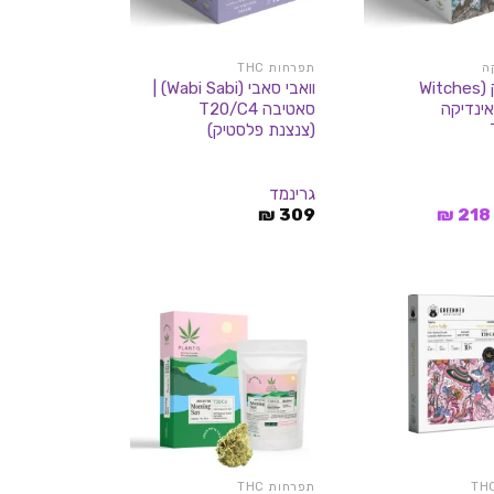
ה
תפרחות THC
וויצ'ס רוק (Witches
וואבי סאבי (Wabi Sabi) |
) | אינדיקה
סאטיבה T20/C4
(צנצנת פלסטיק)
גרינמד
המחיר
המחיר
₪
309
₪
218
המקורי
הנוכחי
היה:
הוא:
218 ₪.
350 ₪.
תפרחות THC