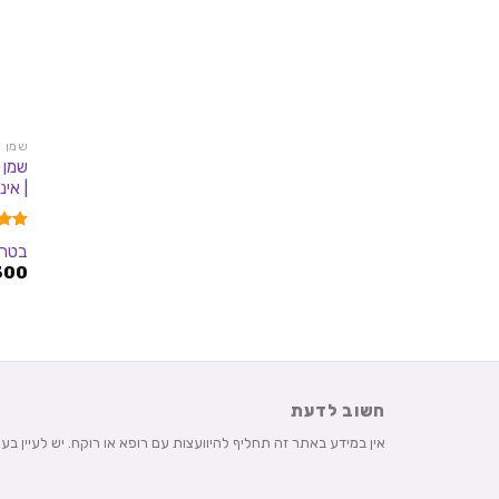
שמן THC
| אינדי
דורג
בטר - er
3.25
300
מתוך 
חשוב לדעת
אין במידע באתר זה תחליף להיוועצות עם רופא או רוקח. יש לעיין ב