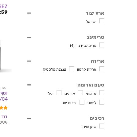
דורג
BEZ
מתוך 
259
ארץ יצור
ישראל
טרימינג
טרימינג ידני
(4)
אריזה
אריזת קרטון
צנצנת פלסטיק
טעם וארומה
תפרחות
אדמתי
אורנים
וניל
/C4
לימוני
פירות יער
דורג
דוד ו
רכיבים
מתוך 
299
שמן סויה