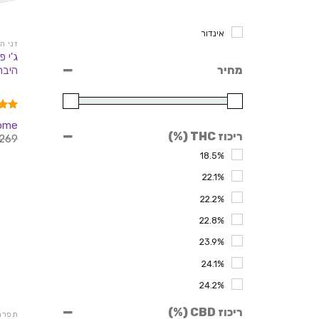
אינדור
זני ה
מחיר
היברידי 
דורג
home
מתוך 
ריכוז THC (%)
269
18.5%
22.1%
22.2%
22.8%
23.9%
24.1%
24.2%
24.3%
ריכוז CBD (%)
תפרחות