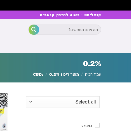
Ski
קנאליסט - פשוט להזמין קנאביס
t
חיפוש
conten
עבור:
0.2%
עמוד הבית
/
מוצר ריכוז CBD:
0.2%
/
במבצע