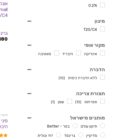
24.4%
0.2%
24%
/C4
מינון
T20/C4
גרינ
180
מקור אופי
אינדיקה
היבריד
סאטיבה
הדברה
ללא הדברה כימית
(10)
תצורת צריכה
תפרחות
שמן
(1)
(13)
תפרחות
מותגים מישראל
תיקון עולם
בטר - Better
היברידי 
מדיקיין
גרינמד
דוד וגולית