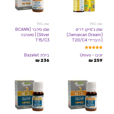
שמן THC
שמן THC
שמן ג'מייקן דרים
שמן סילבר (BCANN
(Jamaican Dream)
Silver) | סאטיבה
| היברידי T20/C4
T15/C3
דורג
5.00
יוניבו - Univo
בזלת Bazelet
מתוך 5
₪
236
₪
259