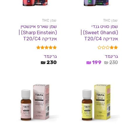
שמן THC
שמן THC
שמן סוויט גנדי
שמן שארפ איינשטיין
(Sharp Einstein) |
(Sweet Ghandi) |
אינדיקה T20/C4
אינדיקה T20/C4
דורג
דורג
5.00
גרינמד
גרינמד
2.00
מתוך 5
המחיר
המחיר
מתוך
230
₪
199
₪
230
₪
5
המקורי
הנוכחי
היה:
הוא:
199 ₪.
230 ₪.