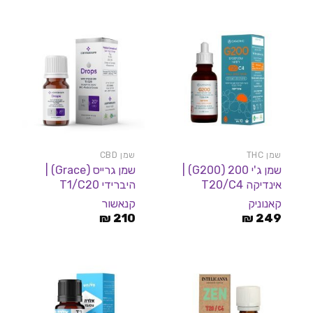
שמן THC
שמן CBD
שמן ג'י 200 (G200) |
שמן גרייס (Grace) |
אינדיקה T20/C4
היברידי T1/C20
קאנוניק
קנאשור
₪
210
₪
249