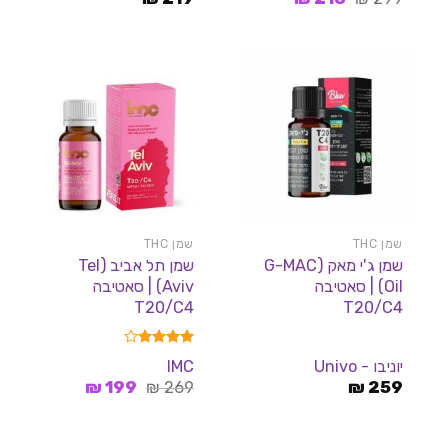
המקורי
הנוכחי
היה:
הוא:
218 ₪.
299 ₪.
שמן THC
שמן THC
שמן ג'י מאק (G-MAC
שמן תל אביב (Tel
Oil) | סאטיבה
Aviv) | סאטיבה
T20/C4
T20/C4
דורג
4.00
יוניבו - Univo
IMC
מתוך 5
המחיר
המחיר
₪
199
₪
269
₪
259
המקורי
הנוכחי
היה:
הוא:
199 ₪.
269 ₪.