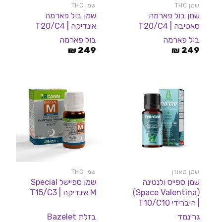
שמן THC
שמן THC
שמן בול פארמה
שמן בול פארמה
סאטיבה | T20/C4
אינדיקה | T20/C4
בול פארמה
בול פארמה
₪
249
₪
249
שמן מאוזן
שמן THC
שמן ספייס ולנטינה
שמן ספיישל Special
(Space Valentina)
M אינדיקה | T15/C3
| היברידי T10/C10
גרינמד
בזלת Bazelet