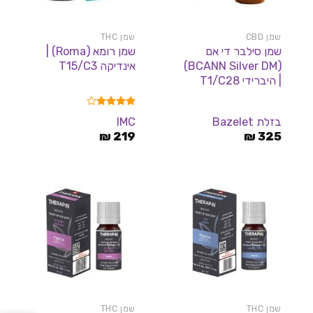
שמן CBD
שמן THC
שמן סילבר די אם
שמן רומא (Roma) |
(BCANN Silver DM)
אינדיקה T15/C3
| היברידי T1/C28
דורג
4.00
בזלת Bazelet
IMC
מתוך 5
₪
219
₪
325
שמן THC
שמן THC