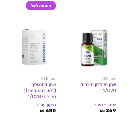
היה:
הוא:
הוספה לסל
239 ₪.
249 ₪.
שמן CBD
שמן CBD
שמן פוסידון היברידי |
שמן דמנטליף
(DementLief) |
T1/C20
היברידי T1/C28
יוניבו - Univo
תיקון עולם
₪
680
₪
269