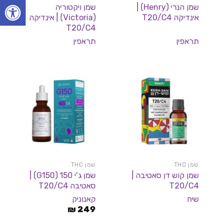
פתח סרגל
שמן הנרי (Henry) |
שמן ויקטוריה
אינדיקה T20/C4
(Victoria) | אינדיקה
T20/C4
תראפין
תראפין
שמן THC
שמן THC
שמן קוש דן סאטיבה |
שמן ג'י 150 (G150) |
T20/C4
סאטיבה T20/C4
שיח
קאנוניק
₪
249