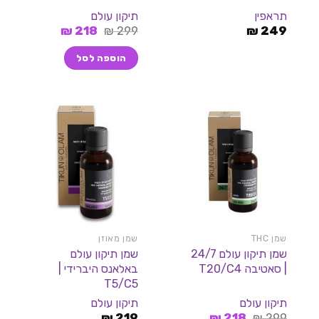
דורג
5.00
תראפין
תיקון עולם
מתוך 5
המחיר
המחיר
₪
218
₪
299
₪
249
המקורי
הנוכחי
היה:
הוא:
הוספה לסל
218 ₪.
299 ₪.
שמן THC
שמן מאוזן
שמן תיקון עולם 24/7
שמן תיקון עולם
| סאטיבה T20/C4
באלאנס היברידי |
T5/C5
תיקון עולם
תיקון עולם
המחיר
המחיר
₪
219
₪
218
₪
299