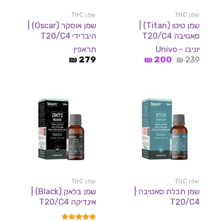
שמן THC
שמן THC
שמן טיטן (Titan) |
שמן אוסקר (Oscar) |
סאטיבה T20/C4
היברידי T20/C4
יוניבו - Univo
תראפין
המחיר
המחיר
₪
279
₪
200
₪
239
המקורי
הנוכחי
היה:
הוא:
200 ₪.
239 ₪.
שמן THC
שמן THC
שמן תכלת סאטיבה |
שמן בלאק (Black) |
T20/C4
אינדיקה T20/C4