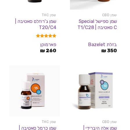
שמן CBD
שמן THC
שמן ספיישל Special
שמן ג'רוזלם סאטיבה |
C סאטיבה | T1/C28
T20/C4
דורג
5.00
בזלת Bazelet
פארמוקן
מתוך 5
₪
260
₪
350
שמן CBD
שמן THC
שמן אלה היברידי |
שמן כרמל סאטיבה |