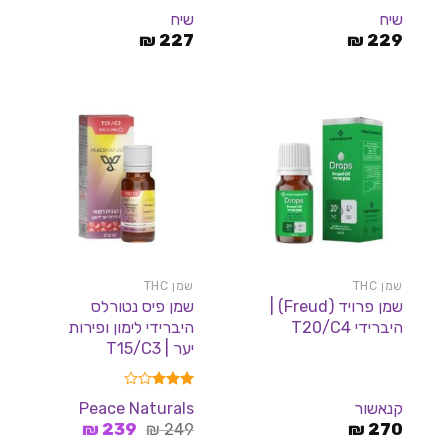
דורג
5.00
שיח
שיח
מתוך 5
₪
227
₪
229
שמן THC
שמן THC
שמן פרויד (Freud) |
שמן פיס נטורלס
היברידי T20/C4
היברידי לימון ופירות
יער | T15/C3
דורג
קנאשור
Peace Naturals
3.00
המחיר
המחיר
270
₪
249
מתוך 5
₪
239
₪
המקורי
הנוכחי