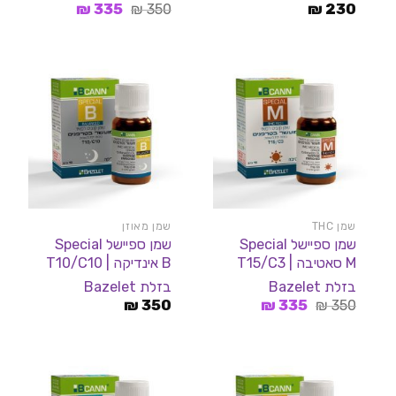
המחיר
המחיר
₪
335
₪
350
₪
230
המקורי
הנוכחי
היה:
הוא:
335 ₪.
350 ₪.
שמן THC
שמן מאוזן
שמן ספיישל Special
שמן ספיישל Special
M סאטיבה | T15/C3
B אינדיקה | T10/C10
בזלת Bazelet
בזלת Bazelet
המחיר
המחיר
₪
350
₪
335
₪
350
המקורי
הנוכחי
היה:
הוא:
335 ₪.
350 ₪.