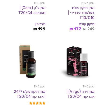
שמן מאוזן
שמן THC
שמן תיקון עולם
שמן ג'ק (Jack) |
באלאנס היברידי |
סאטיבה T20/C4
T10/C10
תיקון עולם
תראפין
המחיר
המחיר
₪
199
₪
177
₪
249
המקורי
הנוכחי
היה:
הוא:
177 ₪.
249 ₪.
שמן THC
שמן THC
שמן וירגו (Virgo) |
שמן תיקון עולם 24/7
אינדיקה T20/C4
| אינדיקה T20/C4