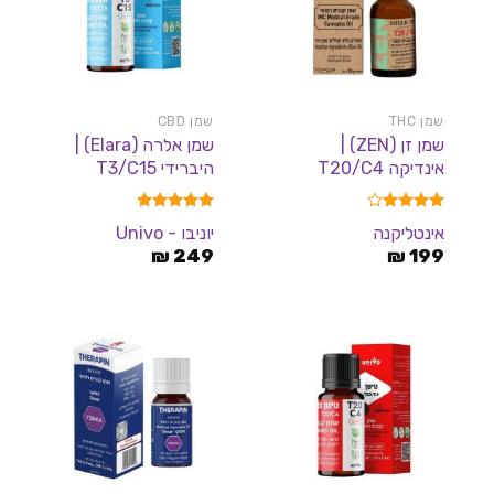
שמן THC
שמן CBD
שמן זן (ZEN) |
שמן אלרה (Elara) |
אינדיקה T20/C4
היברידי T3/C15
דורג
4.00
דורג
5.00
אינטליקנה
יוניבו - Univo
מתוך 5
מתוך 5
₪
249
₪
199