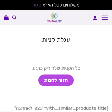
משלוחים לכל הארץ
סגור
Ski
t
conten
עגלת קניות
סל הקניות שלך ריק כרגע.
חזור לחנות
[yith_similar_products title="נצפו לאחרונה"